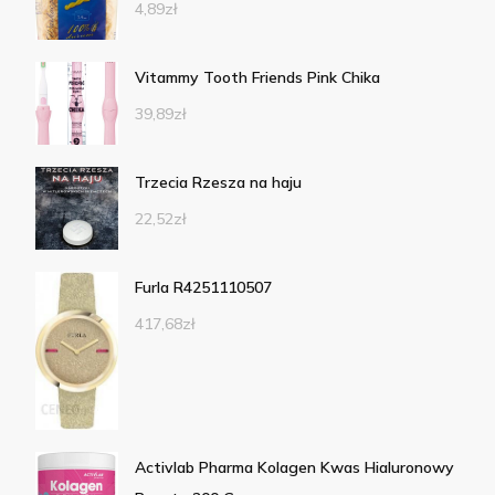
4,89
zł
Vitammy Tooth Friends Pink Chika
39,89
zł
Trzecia Rzesza na haju
22,52
zł
Furla R4251110507
417,68
zł
Activlab Pharma Kolagen Kwas Hialuronowy