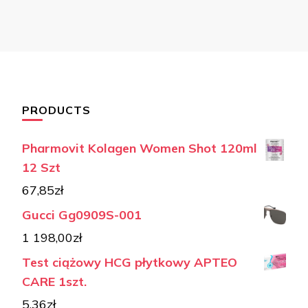
PRODUCTS
Pharmovit Kolagen Women Shot 120ml
12 Szt
67,85
zł
Gucci Gg0909S-001
1 198,00
zł
Test ciążowy HCG płytkowy APTEO
CARE 1szt.
5,36
zł