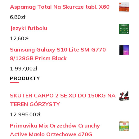
Aspamag Total Na Skurcze tabl. X60
6,80
zł
Języki futbolu
12,60
zł
Samsung Galaxy S10 Lite SM-G770
8/128GB Prism Black
1 997,00
zł
PRODUKTY
SKUTER CARPO 2 SE XD DO 150KG NA
TEREN GÓRZYSTY
12 995,00
zł
Primavika Mix Orzechów Crunchy
Active Masło Orzechowe 470G