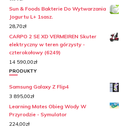
Sun & Foods Bakterie Do Wytwarzania
Jogurtu L+ 1sasz.
28,70
zł
CARPO 2 SE XD VERMEIREN Skuter
elektryczny w teren górzysty -
czterokołowy (6249)
14 590,00
zł
PRODUKTY
Samsung Galaxy Z Flip4
3 895,00
zł
Learning Mates Obieg Wody W
Przyrodzie - Symulator
224,00
zł