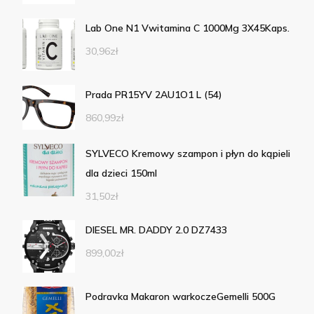
Lab One N1 Vwitamina C 1000Mg 3X45Kaps.
30,96
zł
Prada PR15YV 2AU1O1 L (54)
860,99
zł
SYLVECO Kremowy szampon i płyn do kąpieli
dla dzieci 150ml
31,50
zł
DIESEL MR. DADDY 2.0 DZ7433
899,00
zł
Podravka Makaron warkoczeGemelli 500G