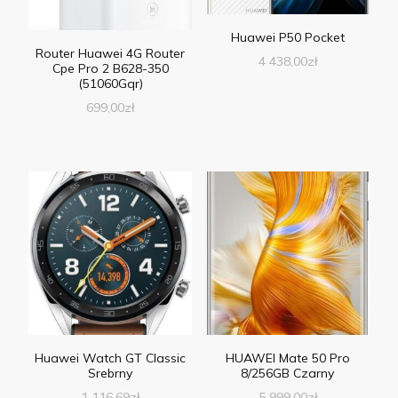
Huawei P50 Pocket
Router Huawei 4G Router
4 438,00
zł
Cpe Pro 2 B628-350
(51060Gqr)
699,00
zł
Huawei Watch GT Classic
HUAWEI Mate 50 Pro
Srebrny
8/256GB Czarny
1 116,69
zł
5 999,00
zł