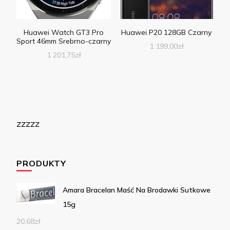
Huawei Watch GT3 Pro
Huawei P20 128GB Czarny
Sport 46mm Srebrno-czarny
1 199,00
zł
1 201,75
zł
zzzzz
PRODUKTY
Amara Bracelan Maść Na Brodawki Sutkowe
15g
20,68
zł