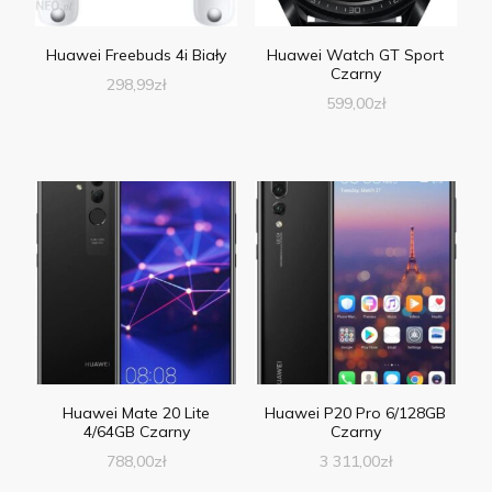
Huawei Freebuds 4i Biały
Huawei Watch GT Sport
Czarny
298,99
zł
599,00
zł
Huawei Mate 20 Lite
Huawei P20 Pro 6/128GB
4/64GB Czarny
Czarny
788,00
zł
3 311,00
zł