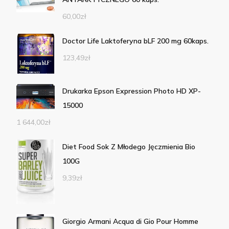
60,00
zł
Doctor Life Laktoferyna bLF 200 mg 60kaps.
123,49
zł
Drukarka Epson Expression Photo HD XP-
15000
1 644,00
zł
Diet Food Sok Z Młodego Jęczmienia Bio
100G
9,39
zł
Giorgio Armani Acqua di Gio Pour Homme