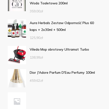
Woda Toaletowa 200ml
359,00
zł
Aura Herbals Zestaw Odporność Plus 60
kaps + 2x30ml + 500ml
125,90
zł
Vileda Mop obrotowy Ultramat Turbo
138,99
zł
Dior J'Adore Parfum D'Eau Perfumy 100ml
459,62
zł