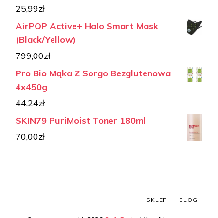
25,99
zł
AirPOP Active+ Halo Smart Mask
(Black/Yellow)
799,00
zł
Pro Bio Mąka Z Sorgo Bezglutenowa
4x450g
44,24
zł
SKIN79 PuriMoist Toner 180ml
70,00
zł
SKLEP
BLOG