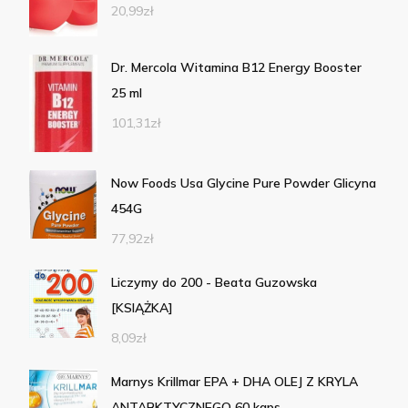
20,99
zł
Dr. Mercola Witamina B12 Energy Booster
25 ml
101,31
zł
Now Foods Usa Glycine Pure Powder Glicyna
454G
77,92
zł
Liczymy do 200 - Beata Guzowska
[KSIĄŻKA]
8,09
zł
Marnys Krillmar EPA + DHA OLEJ Z KRYLA
ANTARKTYCZNEGO 60 kaps.