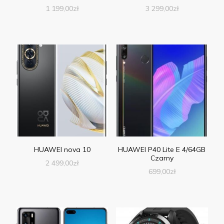
1 199,00
zł
3 299,00
zł
HUAWEI nova 10
HUAWEI P40 Lite E 4/64GB
Czarny
2 499,00
zł
699,00
zł