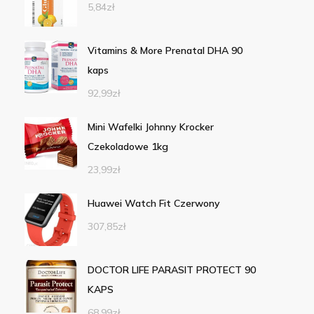
5,84
zł
Vitamins & More Prenatal DHA 90
kaps
92,99
zł
Mini Wafelki Johnny Krocker
Czekoladowe 1kg
23,99
zł
Huawei Watch Fit Czerwony
307,85
zł
DOCTOR LIFE PARASIT PROTECT 90
KAPS
68,99
zł