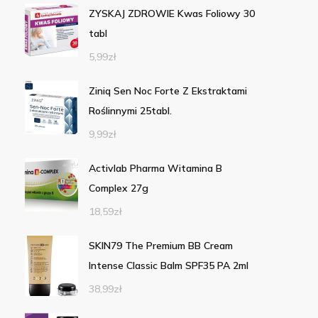
ZYSKAJ ZDROWIE Kwas Foliowy 30
tabl
5,99
zł
Ziniq Sen Noc Forte Z Ekstraktami
Roślinnymi 25tabl.
9,99
zł
Activlab Pharma Witamina B
Complex 27g
18,59
zł
SKIN79 The Premium BB Cream
Intense Classic Balm SPF35 PA 2ml
38,99
zł