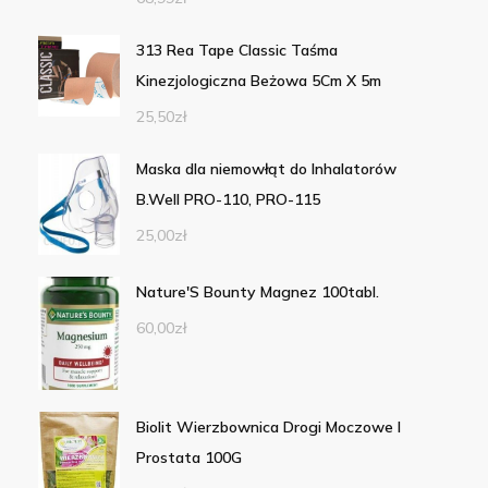
313 Rea Tape Classic Taśma
Kinezjologiczna Beżowa 5Cm X 5m
25,50
zł
Maska dla niemowłąt do Inhalatorów
B.Well PRO-110, PRO-115
25,00
zł
Nature'S Bounty Magnez 100tabl.
60,00
zł
Biolit Wierzbownica Drogi Moczowe I
Prostata 100G