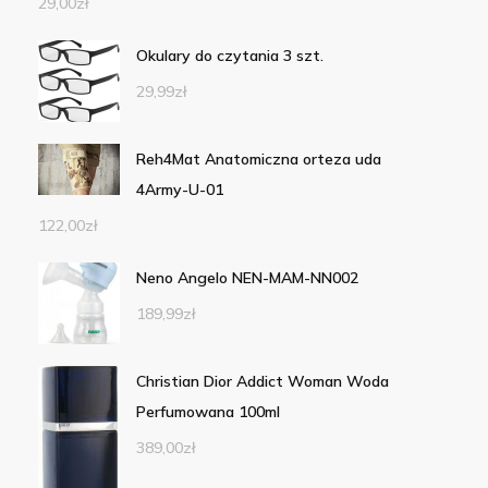
29,00
zł
Okulary do czytania 3 szt.
29,99
zł
Reh4Mat Anatomiczna orteza uda
4Army-U-01
122,00
zł
Neno Angelo NEN-MAM-NN002
189,99
zł
Christian Dior Addict Woman Woda
Perfumowana 100ml
389,00
zł