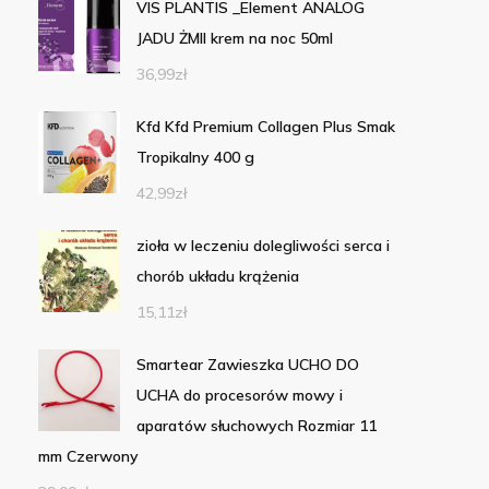
VIS PLANTIS _Element ANALOG
JADU ŻMII krem na noc 50ml
36,99
zł
Kfd Kfd Premium Collagen Plus Smak
Tropikalny 400 g
42,99
zł
zioła w leczeniu dolegliwości serca i
chorób układu krążenia
15,11
zł
Smartear Zawieszka UCHO DO
UCHA do procesorów mowy i
aparatów słuchowych Rozmiar 11
mm Czerwony