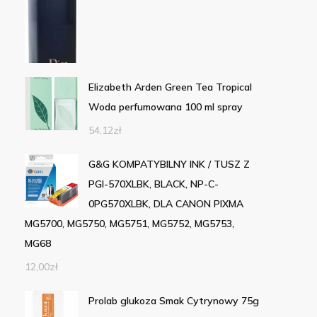
Elizabeth Arden Green Tea Tropical
Woda perfumowana 100 ml spray
54,12
zł
G&G KOMPATYBILNY INK / TUSZ Z
PGI-570XLBK, BLACK, NP-C-
0PG570XLBK, DLA CANON PIXMA
MG5700, MG5750, MG5751, MG5752, MG5753,
MG68
12,00
zł
Prolab glukoza Smak Cytrynowy 75g