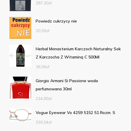
287,10
zł
Powiedz cukrzycy nie
20,30
zł
Herbal Monasterium Karczoch Naturalny Sok
Z Karczocha Z Witaminą C 500Ml
16,36
zł
Giorgio Armani Si Passione woda
perfumowana 30ml
214,00
zł
Vogue Eyewear Vo 4259 5152 51 Rozm. S
330,54
zł