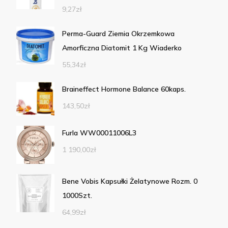
9,27
zł
Perma-Guard Ziemia Okrzemkowa
Amorficzna Diatomit 1 Kg Wiaderko
55,34
zł
Braineffect Hormone Balance 60kaps.
143,50
zł
Furla WW00011006L3
1 190,00
zł
Bene Vobis Kapsułki Żelatynowe Rozm. 0
1000Szt.
64,99
zł