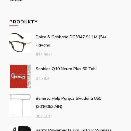
PRODUKTY
Dolce & Gabbana DG3347 911 M (54)
Havana
531,99
zł
Sanbios Q10 Neuro Plus 60 Tabl
37,79
zł
Bemeta Help Poręcz Składana 850
(301606324N)
382,18
zł
Beats Powerbeats Pro Totally Wireless