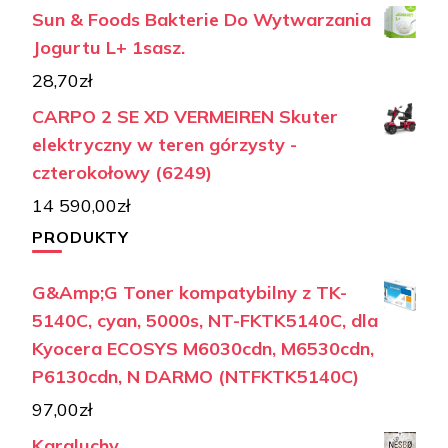
Sun & Foods Bakterie Do Wytwarzania
Jogurtu L+ 1sasz.
28,70
zł
CARPO 2 SE XD VERMEIREN Skuter
elektryczny w teren górzysty -
czterokołowy (6249)
14 590,00
zł
PRODUKTY
G&Amp;G Toner kompatybilny z TK-
5140C, cyan, 5000s, NT-FKTK5140C, dla
Kyocera ECOSYS M6030cdn, M6530cdn,
P6130cdn, N DARMO (NTFKTK5140C)
97,00
zł
Karaluchy