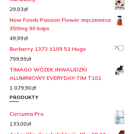
29,93
zł
Now Foods Passion Flower męczennica
350mg 90 kaps
49,99
zł
Burberry 1373 1109 51 Hugo
799,99
zł
TIMAGO WÓZEK INWALIDZKI
ALUMINIOWY EVERYDAY-TIM T101
1 079,90
zł
PRODUKTY
Curcuma Pro
133,00
zł