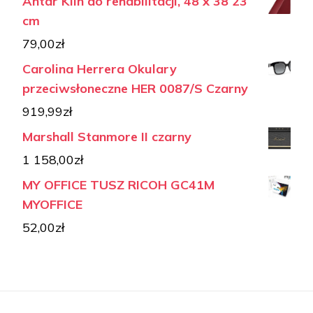
Antar Klin do rehabilitacji, 48 x 38 23
cm
79,00
zł
Carolina Herrera Okulary
przeciwsłoneczne HER 0087/S Czarny
919,99
zł
Marshall Stanmore II czarny
1 158,00
zł
MY OFFICE TUSZ RICOH GC41M
MYOFFICE
52,00
zł