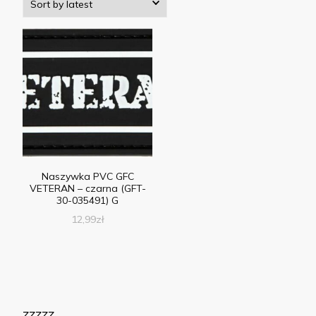
Naszywka PVC GFC
VETERAN – czarna (GFT-
30-035491) G
12,99
zł
zzzzz