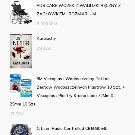
PDS CARE WÓZEK INWALIDZKI RĘCZNY Z
ZAGŁÓWKIEM : ROZMIAR: - M
3 000,00
zł
Karaluchy
29,93
zł
3M Viscoplast Wodoszczelny Tattoo
Zestaw Wodoszczelnych Plastrów 10 Szt. +
Viscoplast Plastry Kraina Lodu 72Mm X
25mm 10 Szt.
17,32
zł
Citizen Radio Controlled CB588054L