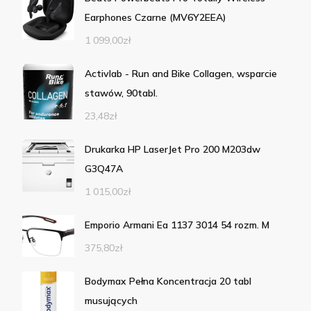
Earphones Czarne (MV6Y2EEA)
1 099,00
zł
Activlab - Run and Bike Collagen, wsparcie
stawów, 90tabl.
23,48
zł
Drukarka HP LaserJet Pro 200 M203dw
G3Q47A
1 015,00
zł
Emporio Armani Ea 1137 3014 54 rozm. M
375,80
zł
Bodymax Pełna Koncentracja 20 tabl
musujących