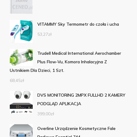
VITAMMY Sky Termometr do czoła i ucha
53,27
zł
Trudell Medical International Aerochamber
Plus Flow-Vu, Komora Inhalacyjna Z
Ustnikiem Dla Dzieci, 1 Szt.
68,45
zł
DVS MONITORING 2MPX FULLHD 2 KAMERY
PODGLĄD APLIKACJA
399,00
zł
Overline Urządzenie Kosmetyczne Fale
Radiowe Exential 744