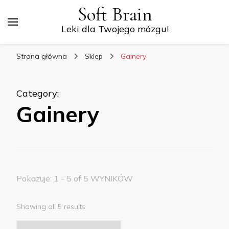
Soft Brain
Leki dla Twojego mózgu!
Strona główna
Sklep
Gainery
Category
:
Gainery
Pokazuje: 1 - 5 of 5 WYNIKÓW
Showing all 5 results