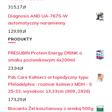
315,17
zł
Diagnosis AND UA-767S-W
automatyczny naramienny
129,99
zł
PRODUKTY
FRESUBIN Protein Energy DRINK o
smaku poziomkowym 4x200ml
23,94
zł
Pds Care Kołnierz ortopedyczny typu
Philadelphia : rozmiar kolnierz MDH - S
25-33, wysokosc 13,33cm (909_2926)
173,29
zł
Biocanto Żel kasztanowy z arniką 500g