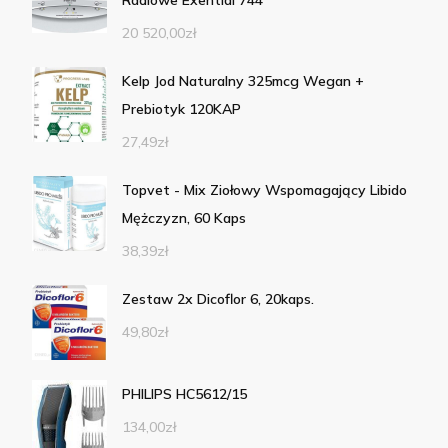
20 520,00
zł
Kelp Jod Naturalny 325mcg Wegan +
Prebiotyk 120KAP
27,49
zł
Topvet - Mix Ziołowy Wspomagający Libido
Mężczyzn, 60 Kaps
38,39
zł
Zestaw 2x Dicoflor 6, 20kaps.
49,80
zł
PHILIPS HC5612/15
134,00
zł