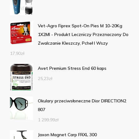
Vet-Agro Fiprex Spot-On Pies M 10-20Kg
1X2Ml - Produkt Leczniczy Przeznaczony Do
Zwalczanie Kleszczy, Pcheł I Wszy
17,90
zł
Avet Premium Stress End 60 kaps
25,23
zł
Okulary przeciwsłoneczne Dior DIRECTION2
807
1 299,99
zł
Jaxon Magnet Carp FRXL 300