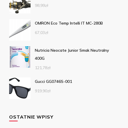
98,99
zł
OMRON Eco Temp Intelli IT MC-280B
67,03
zł
Nutricia Neocate Junior Smak Neutralny
400G
121,78
zł
Gucci GG0746S-001
919,90
zł
OSTATNIE WPISY