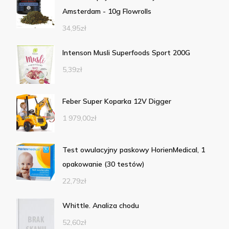
Amsterdam - 10g Flowrolls
34,95
zł
Intenson Musli Superfoods Sport 200G
5,39
zł
Feber Super Koparka 12V Digger
1 979,00
zł
Test owulacyjny paskowy HorienMedical, 1
opakowanie (30 testów)
22,79
zł
Whittle. Analiza chodu
52,60
zł