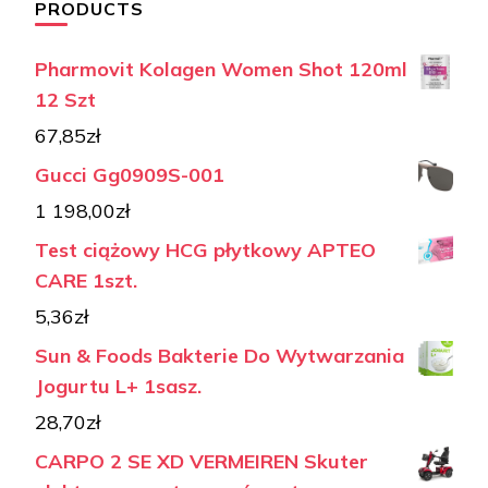
PRODUCTS
Pharmovit Kolagen Women Shot 120ml
12 Szt
67,85
zł
Gucci Gg0909S-001
1 198,00
zł
Test ciążowy HCG płytkowy APTEO
CARE 1szt.
5,36
zł
Sun & Foods Bakterie Do Wytwarzania
Jogurtu L+ 1sasz.
28,70
zł
CARPO 2 SE XD VERMEIREN Skuter