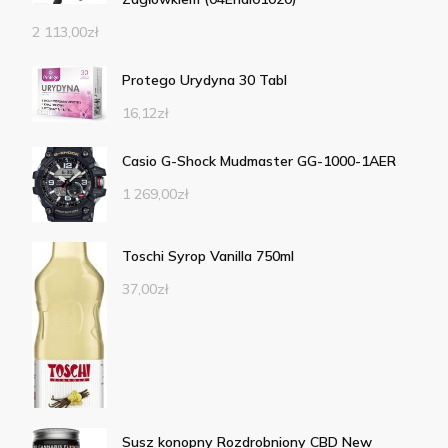
2 113,00
zł
Protego Urydyna 30 Tabl
16,12
zł
Casio G-Shock Mudmaster GG-1000-1AER
1 269,00
zł
Toschi Syrop Vanilla 750ml
37,00
zł
Susz konopny Rozdrobniony CBD New