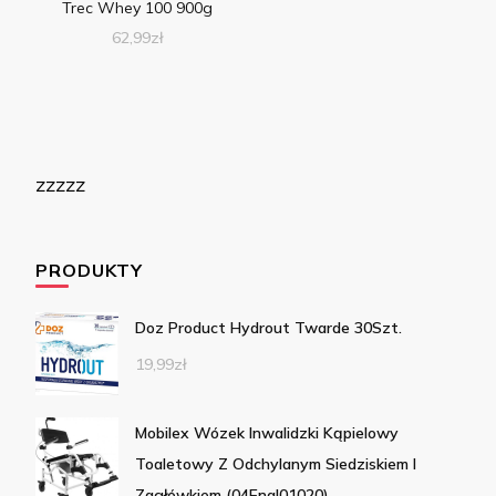
Trec Whey 100 900g
62,99
zł
zzzzz
PRODUKTY
Doz Product Hydrout Twarde 30Szt.
19,99
zł
Mobilex Wózek Inwalidzki Kąpielowy
Toaletowy Z Odchylanym Siedziskiem I
Zagłówkiem (04Enal01020)