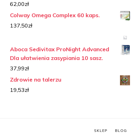
62,00
zł
Colway Omega Complex 60 kaps.
137,50
zł
Aboca Sedivitax ProNight Advanced
Dla ułatwienia zasypiania 10 sasz.
37,99
zł
Zdrowie na talerzu
19,53
zł
SKLEP
BLOG