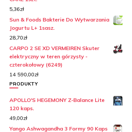
5,36
zł
Sun & Foods Bakterie Do Wytwarzania
Jogurtu L+ 1sasz.
28,70
zł
CARPO 2 SE XD VERMEIREN Skuter
elektryczny w teren górzysty -
czterokołowy (6249)
14 590,00
zł
PRODUKTY
APOLLO'S HEGEMONY Z-Balance Lite
120 kaps.
49,00
zł
Yango Ashwagandha 3 Formy 90 Kaps