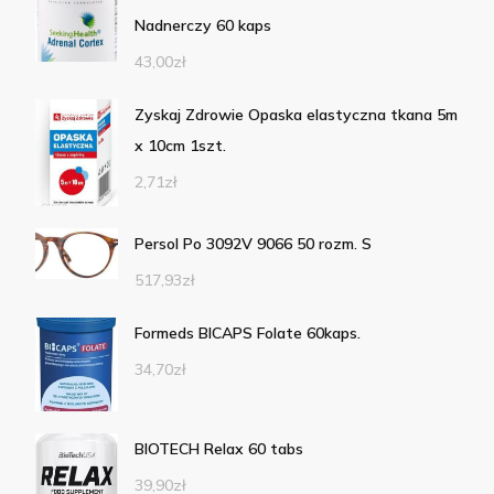
Nadnerczy 60 kaps
43,00
zł
Zyskaj Zdrowie Opaska elastyczna tkana 5m
x 10cm 1szt.
2,71
zł
Persol Po 3092V 9066 50 rozm. S
517,93
zł
Formeds BICAPS Folate 60kaps.
34,70
zł
BIOTECH Relax 60 tabs
39,90
zł