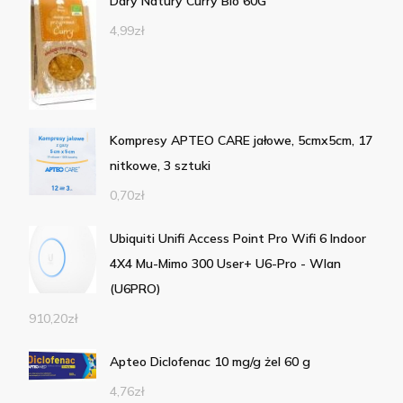
Dary Natury Curry Bio 60G
4,99
zł
Kompresy APTEO CARE jałowe, 5cmx5cm, 17
nitkowe, 3 sztuki
0,70
zł
Ubiquiti Unifi Access Point Pro Wifi 6 Indoor
4X4 Mu-Mimo 300 User+ U6-Pro - Wlan
(U6PRO)
910,20
zł
Apteo Diclofenac 10 mg/g żel 60 g
4,76
zł