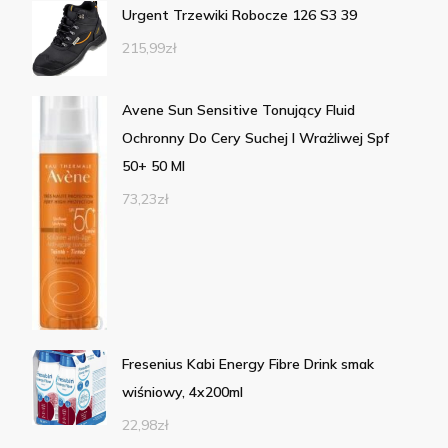
Urgent Trzewiki Robocze 126 S3 39
215,99
zł
Avene Sun Sensitive Tonujący Fluid
Ochronny Do Cery Suchej I Wrażliwej Spf
50+ 50 Ml
73,23
zł
Fresenius Kabi Energy Fibre Drink smak
wiśniowy, 4x200ml
22,98
zł