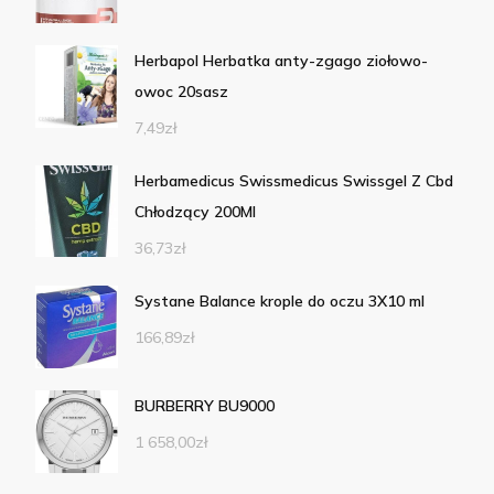
Herbapol Herbatka anty-zgago ziołowo-
owoc 20sasz
7,49
zł
Herbamedicus Swissmedicus Swissgel Z Cbd
Chłodzący 200Ml
36,73
zł
Systane Balance krople do oczu 3X10 ml
166,89
zł
BURBERRY BU9000
1 658,00
zł