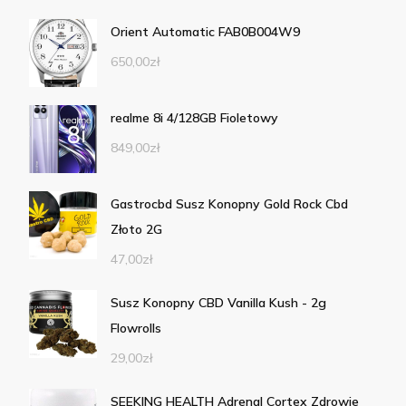
Orient Automatic FAB0B004W9
650,00
zł
realme 8i 4/128GB Fioletowy
849,00
zł
Gastrocbd Susz Konopny Gold Rock Cbd
Złoto 2G
47,00
zł
Susz Konopny CBD Vanilla Kush - 2g
Flowrolls
29,00
zł
SEEKING HEALTH Adrenal Cortex Zdrowie