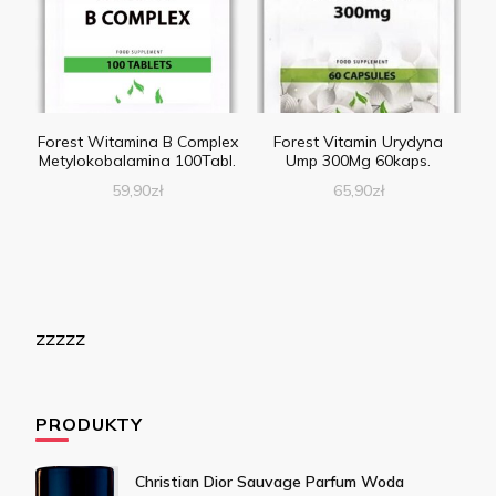
Forest Witamina B Complex
Forest Vitamin Urydyna
Metylokobalamina 100Tabl.
Ump 300Mg 60kaps.
59,90
zł
65,90
zł
zzzzz
PRODUKTY
Christian Dior Sauvage Parfum Woda