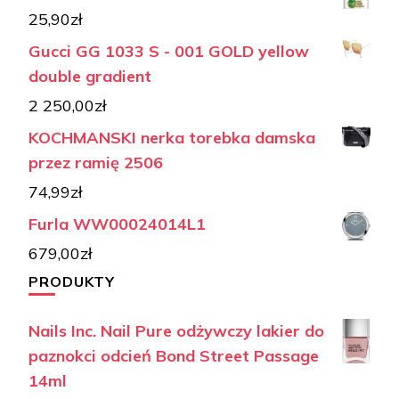
25,90
zł
Gucci GG 1033 S - 001 GOLD yellow
double gradient
2 250,00
zł
KOCHMANSKI nerka torebka damska
przez ramię 2506
74,99
zł
Furla WW00024014L1
679,00
zł
PRODUKTY
Nails Inc. Nail Pure odżywczy lakier do
paznokci odcień Bond Street Passage
14ml