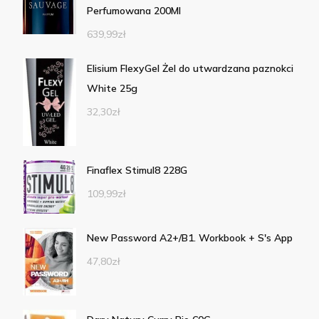
Perfumowana 200Ml
639,99
zł
Elisium FlexyGel Żel do utwardzana paznokci
White 25g
32,30
zł
Finaflex Stimul8 228G
109,99
zł
New Password A2+/B1. Workbook + S's App
47,80
zł