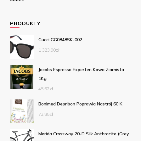
PRODUKTY
Gucci GG0848SK-002
1 323,90
zł
Jacobs Espresso Experten Kawa Ziarnista
1Kg
45,62
zł
Bonimed Depribon Poprawia Nastrój 60 K
73,85
zł
Merida Crossway 20-D Silk Anthracite (Grey