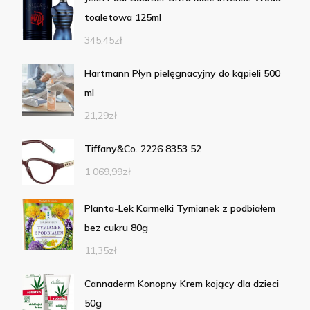
toaletowa 125ml
345,45
zł
Hartmann Płyn pielęgnacyjny do kąpieli 500
ml
21,29
zł
Tiffany&Co. 2226 8353 52
1 069,99
zł
Planta-Lek Karmelki Tymianek z podbiałem
bez cukru 80g
11,35
zł
Cannaderm Konopny Krem kojący dla dzieci
50g