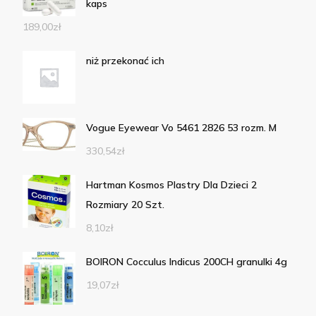
kaps
189,00
zł
niż przekonać ich
Vogue Eyewear Vo 5461 2826 53 rozm. M
330,54
zł
Hartman Kosmos Plastry Dla Dzieci 2
Rozmiary 20 Szt.
8,10
zł
BOIRON Cocculus Indicus 200CH granulki 4g
19,07
zł