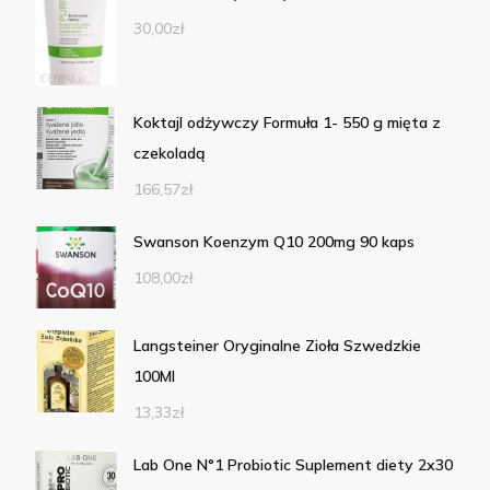
30,00
zł
Koktajl odżywczy Formuła 1- 550 g mięta z
czekoladą
166,57
zł
Swanson Koenzym Q10 200mg 90 kaps
108,00
zł
Langsteiner Oryginalne Zioła Szwedzkie
100Ml
13,33
zł
Lab One N°1 Probiotic Suplement diety 2x30