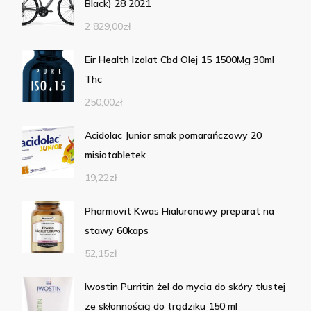
Black) 28 2021
2 829,00
zł
Eir Health Izolat Cbd Olej 15 1500Mg 30ml
Thc
250,00
zł
Acidolac Junior smak pomarańczowy 20
misiotabletek
19,22
zł
Pharmovit Kwas Hialuronowy preparat na
stawy 60kaps
52,15
zł
Iwostin Purritin żel do mycia do skóry tłustej
ze skłonnością do trądziku 150 ml