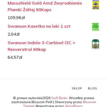
Macushield Gold Amd Zwyrodnienia
Plamki Żółtej 90Kaps
109,96
zł
Swanson Kasetka na leki 1 szt
2,04
zł
Swanson Indole-3-Carbinol I3C +
Resveratrol 60kap
64,57
zł
SKLEP
BLOG
© prawa autorskie2026
Soft Brain
. Wszelkie prawa
zastrzeżone.
Blossom PinIt | Stworzony przez
Blossom
Themes
.Napędzane przez
WordPress
.