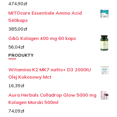
474,90
zł
MITOcare Essentiale Amino Acid
540kaps
385,00
zł
G&G Kolagen 400 mg 60 kaps
56,04
zł
PRODUKTY
Witamina K2 MK7 natto+ D3 2000IU
Olej Kokosowy Mct
16,39
zł
Aura Herbals Colladrop Glow 5000 mg
Kolagen Morski 500ml
74,09
zł