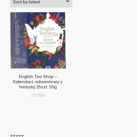
English Tea Shop –
Kalendarz adwentowy z
herbatą 25szt. 50g
23,09
zł
zzzzz