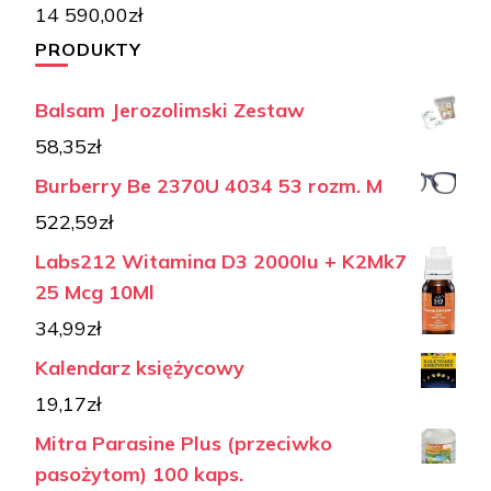
14 590,00
zł
PRODUKTY
Balsam Jerozolimski Zestaw
58,35
zł
Burberry Be 2370U 4034 53 rozm. M
522,59
zł
Labs212 Witamina D3 2000Iu + K2Mk7
25 Mcg 10Ml
34,99
zł
Kalendarz księżycowy
19,17
zł
Mitra Parasine Plus (przeciwko
pasożytom) 100 kaps.