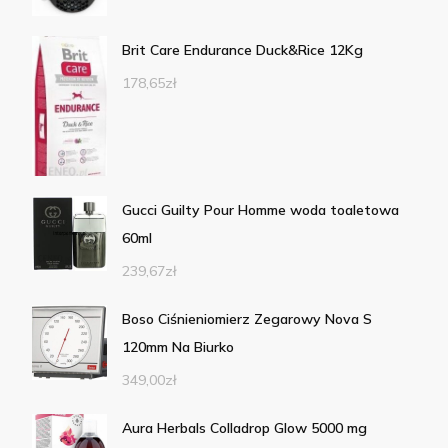
Brit Care Endurance Duck&Rice 12Kg
178,65
zł
Gucci Guilty Pour Homme woda toaletowa
60ml
239,67
zł
Boso Ciśnieniomierz Zegarowy Nova S
120mm Na Biurko
349,00
zł
Aura Herbals Colladrop Glow 5000 mg