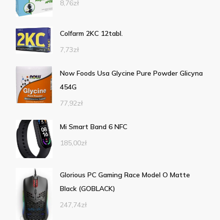
8,76
zł
Colfarm 2KC 12tabl.
7,73
zł
Now Foods Usa Glycine Pure Powder Glicyna
454G
77,92
zł
Mi Smart Band 6 NFC
185,00
zł
Glorious PC Gaming Race Model O Matte
Black (GOBLACK)
247,74
zł