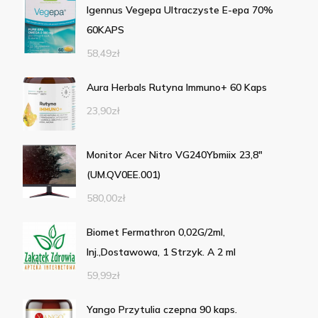
Igennus Vegepa Ultraczyste E-epa 70%
60KAPS
58,49
zł
Aura Herbals Rutyna Immuno+ 60 Kaps
23,90
zł
Monitor Acer Nitro VG240Ybmiix 23,8"
(UM.QV0EE.001)
580,00
zł
Biomet Fermathron 0,02G/2ml,
Inj.,Dostawowa, 1 Strzyk. A 2 ml
59,99
zł
Yango Przytulia czepna 90 kaps.