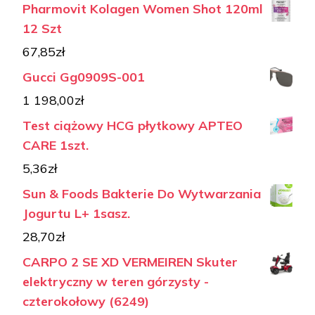
Pharmovit Kolagen Women Shot 120ml
12 Szt
67,85
zł
Gucci Gg0909S-001
1 198,00
zł
Test ciążowy HCG płytkowy APTEO
CARE 1szt.
5,36
zł
Sun & Foods Bakterie Do Wytwarzania
Jogurtu L+ 1sasz.
28,70
zł
CARPO 2 SE XD VERMEIREN Skuter
elektryczny w teren górzysty -
czterokołowy (6249)