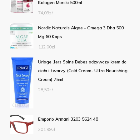
Kolagen Morski 500ml
74,09
zł
Nordic Naturals Algae - Omega 3 Dha 500
Mg 60 Kaps
112,00
zł
Uriage 1ers Soins Bebes odżywczy krem do
ciała i twarzy (Cold Cream- Ultra Nourishing
Cream) 75ml
28,50
zł
Emporio Armani 3203 5624 48
201,99
zł