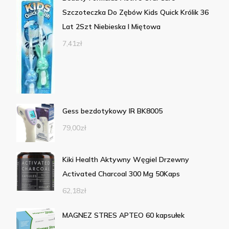
Szczoteczka Do Zębów Kids Quick Królik 36
Lat 2Szt Niebieska I Miętowa
7,41
zł
Gess bezdotykowy IR BK8005
79,00
zł
Kiki Health Aktywny Węgiel Drzewny
Activated Charcoal 300 Mg 50Kaps
62,18
zł
MAGNEZ STRES APTEO 60 kapsułek