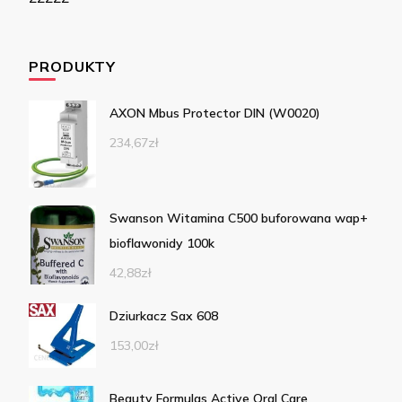
PRODUKTY
AXON Mbus Protector DIN (W0020)
234,67
zł
Swanson Witamina C500 buforowana wap+
bioflawonidy 100k
42,88
zł
Dziurkacz Sax 608
153,00
zł
Beauty Formulas Active Oral Care