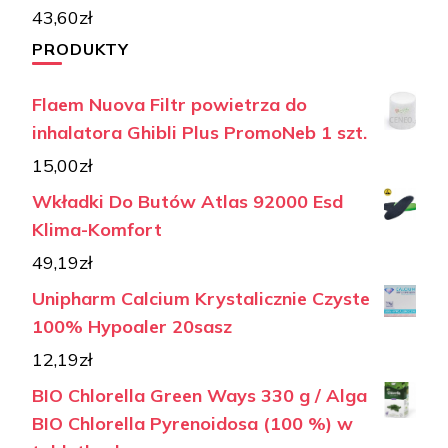
43,60
zł
PRODUKTY
Flaem Nuova Filtr powietrza do
inhalatora Ghibli Plus PromoNeb 1 szt.
15,00
zł
Wkładki Do Butów Atlas 92000 Esd
Klima-Komfort
49,19
zł
Unipharm Calcium Krystalicznie Czyste
100% Hypoaler 20sasz
12,19
zł
BIO Chlorella Green Ways 330 g / Alga
BIO Chlorella Pyrenoidosa (100 %) w