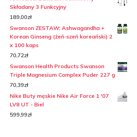
Składany 3 Funkcyjny
189,00
zł
Swanson ZESTAW: Ashwagandha +
Korean Ginseng (żeń-szeń koreański) 2
x 100 kaps
70,72
zł
Swanson Health Products Swanson
Triple Magnesium Complex Puder 227 g
70,39
zł
Nike Buty męskie Nike Air Force 1 '07
LV8 UT - Biel
599,99
zł