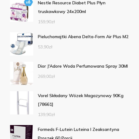
Nestle Resource Diabet Plus Płyn
truskawkowy 24x200ml
159,90
zł
Pieluchomajtki Abena Delta-Form Air Plus M2
53,90
zł
Dior J'Adore Woda Perfumowana Spray 30Ml
269,00
zł
Vorel Składany Wózek Magazynowy 90Kg
[78661]
139,90
zł
Formeds F-Lutein Luteina I Zeaksantyna
Proszek 60 Porcji