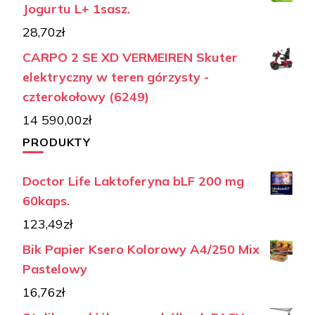
Jogurtu L+ 1sasz.
28,70
zł
CARPO 2 SE XD VERMEIREN Skuter
elektryczny w teren górzysty -
czterokołowy (6249)
14 590,00
zł
PRODUKTY
Doctor Life Laktoferyna bLF 200 mg
60kaps.
123,49
zł
Bik Papier Ksero Kolorowy A4/250 Mix
Pastelowy
16,76
zł