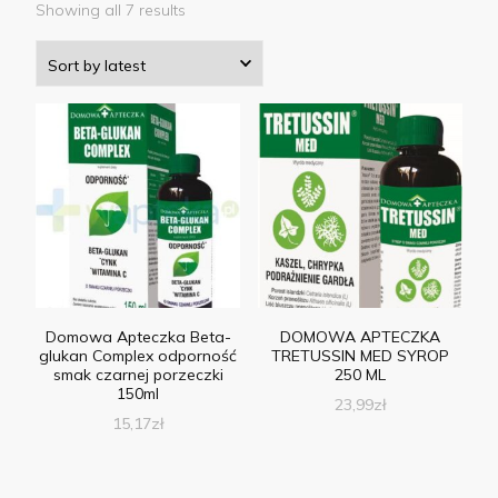
Showing all 7 results
Domowa Apteczka Beta-
DOMOWA APTECZKA
glukan Complex odporność
TRETUSSIN MED SYROP
smak czarnej porzeczki
250 ML
150ml
23,99
zł
15,17
zł