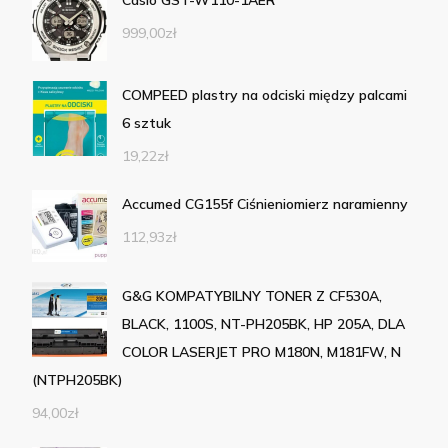
Casio GST-W110-1AER
999,00
zł
COMPEED plastry na odciski między palcami
6 sztuk
19,22
zł
Accumed CG155f Ciśnieniomierz naramienny
112,93
zł
G&G KOMPATYBILNY TONER Z CF530A,
BLACK, 1100S, NT-PH205BK, HP 205A, DLA
COLOR LASERJET PRO M180N, M181FW, N
(NTPH205BK)
94,00
zł