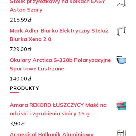
Stolik przyłóżkowy na kółkach EASY
Aston Szary
215,59
zł
Mark Adler Biurko Elektryczny Stelaż
Biurka Xeno 2 0
729,00
zł
Okulary Arctica S-320b Polaryzacyjne
Sportowe Lustrzane
140,00
zł
PRODUKTY
Amara REKORD ŁUSZCZYCY Maść na
odciski i zgrubienia skóry 15 g
3,90
zł
Armedical Balkonik Aluminiowy