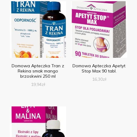
Domowa Apteczka Tran z
Domowa Apteczka Apetyt
Rekina smak mango
Stop Max 90 tabl.
brzoskwini 250 ml
16,30
zł
19,94
zł