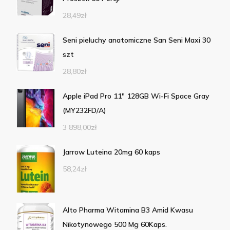
28,49
zł
Seni pieluchy anatomiczne San Seni Maxi 30
szt
28,80
zł
Apple iPad Pro 11" 128GB Wi-Fi Space Gray
(MY232FD/A)
3 898,00
zł
Jarrow Luteina 20mg 60 kaps
58,24
zł
Alto Pharma Witamina B3 Amid Kwasu
Nikotynowego 500 Mg 60Kaps.