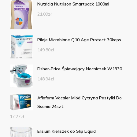
Nutricia Nutrison Smartpack 1000ml
21,09
zł
Pileje Microbiane Q10 Age Protect 30kaps.
149,80
zł
Fisher-Price Śpiewający Nocniczek W1330
148,94
zł
Aflofarm Vocaler Miód Cytryna Pastylki Do
Ssania 24szt.
17,27
zł
Elisium Kieliszek do Slip Liquid