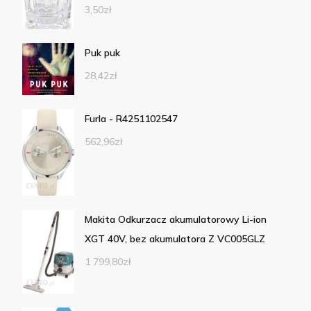
3,50
zł
Puk puk
28,42
zł
Furla - R4251102547
562,96
zł
Makita Odkurzacz akumulatorowy Li-ion
XGT 40V, bez akumulatora Z VC005GLZ
1 799,80
zł