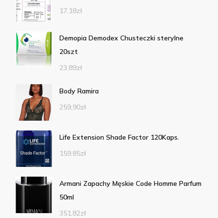
17,18
zł
Demopia Demodex Chusteczki sterylne
20szt
23,89
zł
Body Ramira
259,90
zł
Life Extension Shade Factor 120Kaps.
159,85
zł
Armani Zapachy Męskie Code Homme Parfum
50ml
351,82
zł