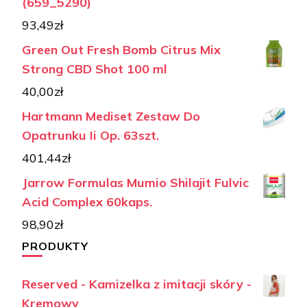
(659_5290)
93,49
zł
Green Out Fresh Bomb Citrus Mix
Strong CBD Shot 100 ml
40,00
zł
Hartmann Mediset Zestaw Do
Opatrunku Ii Op. 63szt.
401,44
zł
Jarrow Formulas Mumio Shilajit Fulvic
Acid Complex 60kaps.
98,90
zł
PRODUKTY
Reserved - Kamizelka z imitacji skóry -
Kremowy