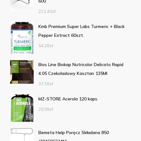
600
221,40
zł
Kmb Premium Super Labs Turmeric + Black
Pepper Extract 60szt.
54,28
zł
Bios Line Biokap Nutricolor Delicato Rapid
4.05 Czekoladowy Kasztan 135Ml
37,59
zł
MZ-STORE Acerola 120 kaps.
29,99
zł
Bemeta Help Poręcz Składana 850