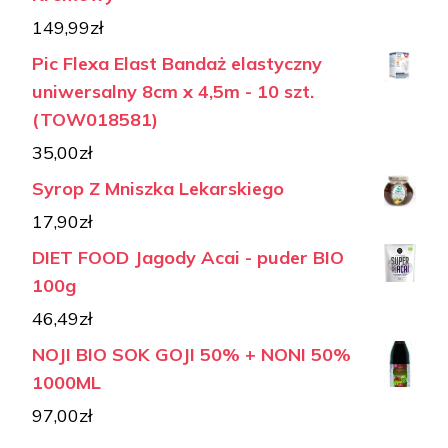
149,99
zł
Pic Flexa Elast Bandaż elastyczny
uniwersalny 8cm x 4,5m - 10 szt.
(TOW018581)
35,00
zł
Syrop Z Mniszka Lekarskiego
17,90
zł
DIET FOOD Jagody Acai - puder BIO
100g
46,49
zł
NOJI BIO SOK GOJI 50% + NONI 50%
1000ML
97,00
zł