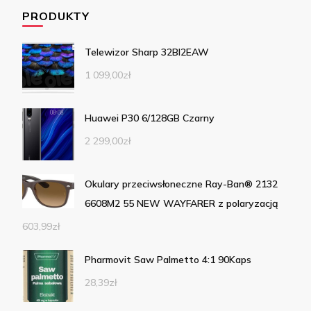
PRODUKTY
Telewizor Sharp 32BI2EAW
1 099,00
zł
Huawei P30 6/128GB Czarny
2 299,00
zł
Okulary przeciwsłoneczne Ray-Ban® 2132
6608M2 55 NEW WAYFARER z polaryzacją
603,99
zł
Pharmovit Saw Palmetto 4:1 90Kaps
28,39
zł