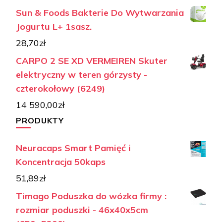
Sun & Foods Bakterie Do Wytwarzania
Jogurtu L+ 1sasz.
28,70
zł
CARPO 2 SE XD VERMEIREN Skuter
elektryczny w teren górzysty -
czterokołowy (6249)
14 590,00
zł
PRODUKTY
Neuracaps Smart Pamięć i
Koncentracja 50kaps
51,89
zł
Timago Poduszka do wózka firmy :
rozmiar poduszki - 46x40x5cm