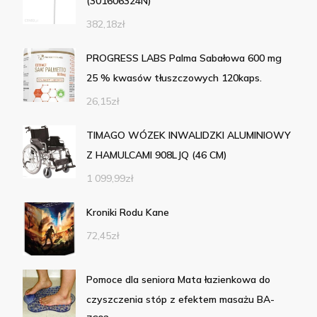
(301606324N)
382,18
zł
PROGRESS LABS Palma Sabałowa 600 mg
25 % kwasów tłuszczowych 120kaps.
26,15
zł
TIMAGO WÓZEK INWALIDZKI ALUMINIOWY
Z HAMULCAMI 908LJQ (46 CM)
1 099,99
zł
Kroniki Rodu Kane
72,45
zł
Pomoce dla seniora Mata łazienkowa do
czyszczenia stóp z efektem masażu BA-