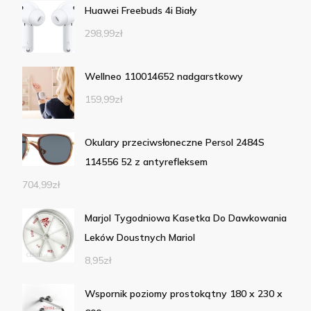
Huawei Freebuds 4i Biały
298,99
zł
Wellneo 110014652 nadgarstkowy
159,99
zł
Okulary przeciwsłoneczne Persol 2484S
114556 52 z antyrefleksem
704,99
zł
Marjol Tygodniowa Kasetka Do Dawkowania
Leków Doustnych Mariol
8,95
zł
Wspornik poziomy prostokątny 180 x 230 x