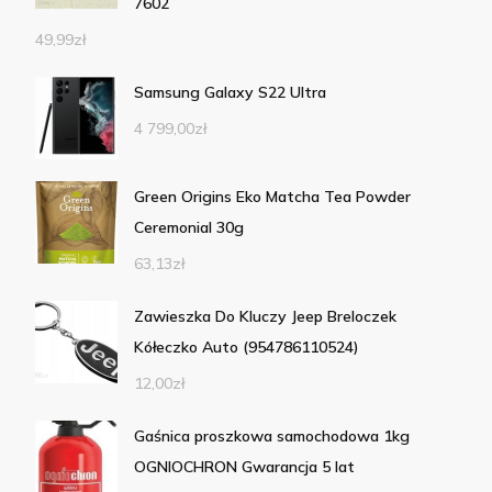
7602
49,99
zł
Samsung Galaxy S22 Ultra
4 799,00
zł
Green Origins Eko Matcha Tea Powder
Ceremonial 30g
63,13
zł
Zawieszka Do Kluczy Jeep Breloczek
Kółeczko Auto (954786110524)
12,00
zł
Gaśnica proszkowa samochodowa 1kg
OGNIOCHRON Gwarancja 5 lat