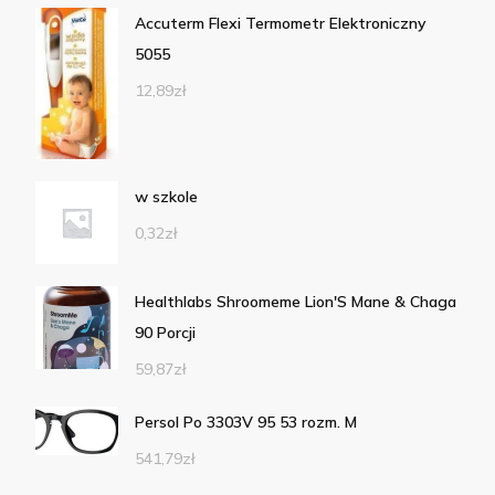
Accuterm Flexi Termometr Elektroniczny
5055
12,89
zł
w szkole
0,32
zł
Healthlabs Shroomeme Lion'S Mane & Chaga
90 Porcji
59,87
zł
Persol Po 3303V 95 53 rozm. M
541,79
zł