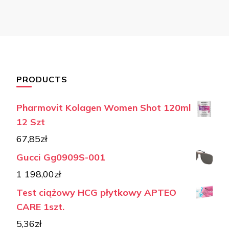
PRODUCTS
Pharmovit Kolagen Women Shot 120ml
12 Szt
67,85
zł
Gucci Gg0909S-001
1 198,00
zł
Test ciążowy HCG płytkowy APTEO
CARE 1szt.
5,36
zł