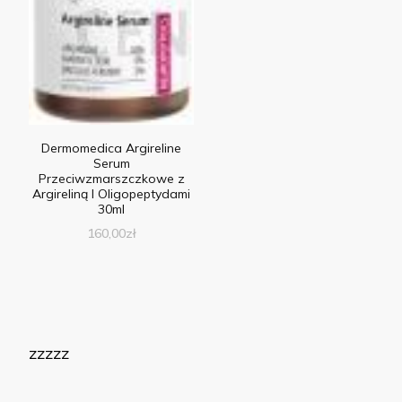
Dermomedica Argireline
Serum
Przeciwzmarszczkowe z
Argireliną I Oligopeptydami
30ml
160,00
zł
zzzzz