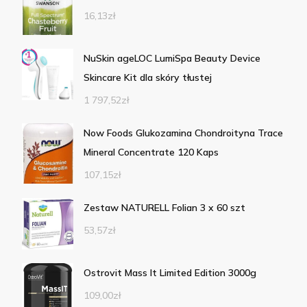
16,13
zł
NuSkin ageLOC LumiSpa Beauty Device
Skincare Kit dla skóry tłustej
1 797,52
zł
Now Foods Glukozamina Chondroityna Trace
Mineral Concentrate 120 Kaps
107,15
zł
Zestaw NATURELL Folian 3 x 60 szt
53,57
zł
Ostrovit Mass It Limited Edition 3000g
109,00
zł