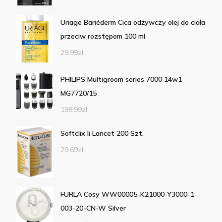
Uriage Bariéderm Cica odżywczy olej do ciała
przeciw rozstępom 100 ml
29,99
zł
PHILIPS Multigroom series 7000 14w1
MG7720/15
198,99
zł
Softclix Ii Lancet 200 Szt.
29,69
zł
FURLA Cosy WW00005-K21000-Y3000-1-
003-20-CN-W Silver