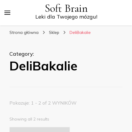
Soft Brain
Leki dla Twojego mózgu!
Strona główna
Sklep
DeliBakalie
Category
:
DeliBakalie
Pokazuje: 1 - 2 of 2 WYNIKÓW
Showing all 2 results