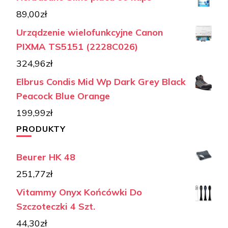
89,00
zł
Urządzenie wielofunkcyjne Canon
PIXMA TS5151 (2228C026)
324,96
zł
Elbrus Condis Mid Wp Dark Grey Black
Peacock Blue Orange
199,99
zł
PRODUKTY
Beurer HK 48
251,77
zł
Vitammy Onyx Końcówki Do
Szczoteczki 4 Szt.
44,30
zł