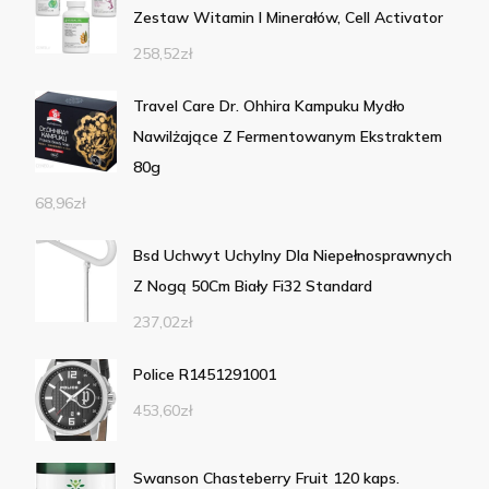
Zestaw Witamin I Minerałów, Cell Activator
258,52
zł
Travel Care Dr. Ohhira Kampuku Mydło
Nawilżające Z Fermentowanym Ekstraktem
80g
68,96
zł
Bsd Uchwyt Uchylny Dla Niepełnosprawnych
Z Nogą 50Cm Biały Fi32 Standard
237,02
zł
Police R1451291001
453,60
zł
Swanson Chasteberry Fruit 120 kaps.