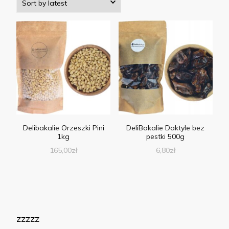
Delibakalie Orzeszki Pini
DeliBakalie Daktyle bez
1kg
pestki 500g
165,00
zł
6,80
zł
zzzzz