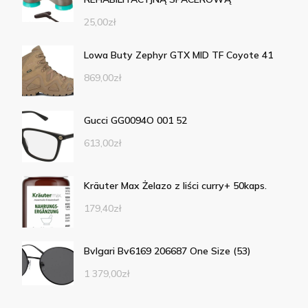
25,00
zł
Lowa Buty Zephyr GTX MID TF Coyote 41
869,00
zł
Gucci GG0094O 001 52
613,00
zł
Kräuter Max Żelazo z liści curry+ 50kaps.
179,40
zł
Bvlgari Bv6169 206687 One Size (53)
1 379,00
zł