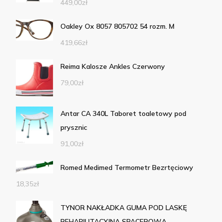
449,00
zł
Oakley Ox 8057 805702 54 rozm. M
419,66
zł
Reima Kalosze Ankles Czerwony
79,00
zł
Antar CA 340L Taboret toaletowy pod
prysznic
91,00
zł
Romed Medimed Termometr Bezrtęciowy
18,35
zł
TYNOR NAKŁADKA GUMA POD LASKĘ
REHABILITACYJNĄ SPACEROWĄ