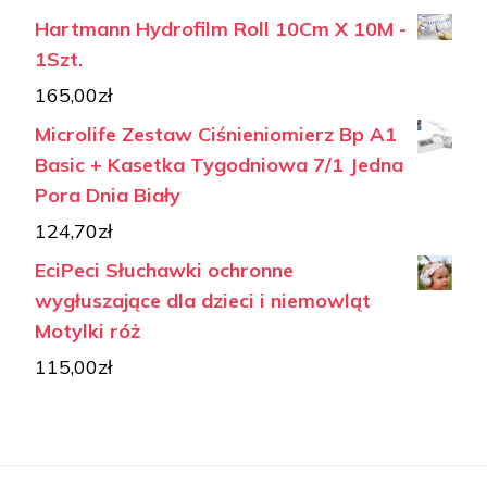
Hartmann Hydrofilm Roll 10Cm X 10M -
1Szt.
165,00
zł
Microlife Zestaw Ciśnieniomierz Bp A1
Basic + Kasetka Tygodniowa 7/1 Jedna
Pora Dnia Biały
124,70
zł
EciPeci Słuchawki ochronne
wygłuszające dla dzieci i niemowląt
Motylki róż
115,00
zł