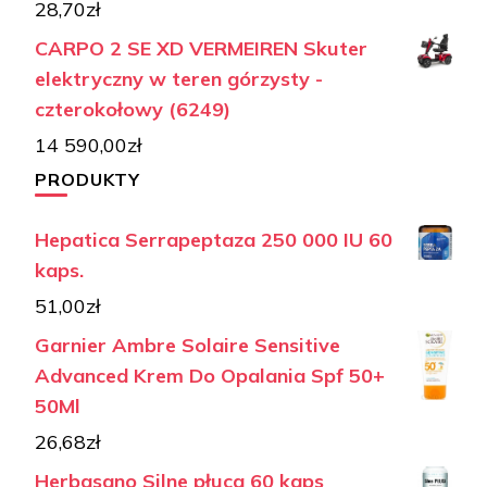
28,70
zł
CARPO 2 SE XD VERMEIREN Skuter
elektryczny w teren górzysty -
czterokołowy (6249)
14 590,00
zł
PRODUKTY
Hepatica Serrapeptaza 250 000 IU 60
kaps.
51,00
zł
Garnier Ambre Solaire Sensitive
Advanced Krem Do Opalania Spf 50+
50Ml
26,68
zł
Herbasano Silne płuca 60 kaps