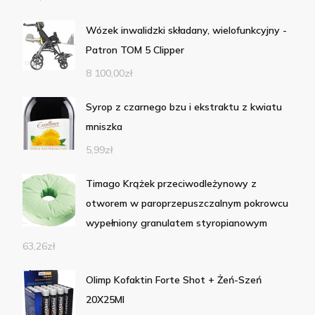
Wózek inwalidzki składany, wielofunkcyjny -
Patron TOM 5 Clipper
8 100,00
zł
Syrop z czarnego bzu i ekstraktu z kwiatu
mniszka
5,99
zł
Timago Krążek przeciwodleżynowy z
otworem w paroprzepuszczalnym pokrowcu
wypełniony granulatem styropianowym
63,26
zł
Olimp Kofaktin Forte Shot + Żeń-Szeń
20X25Ml