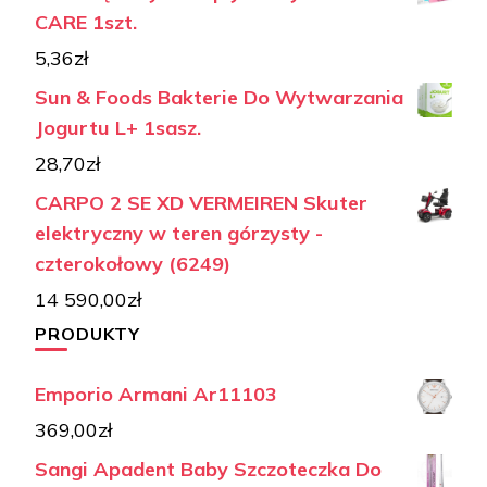
CARE 1szt.
5,36
zł
Sun & Foods Bakterie Do Wytwarzania
Jogurtu L+ 1sasz.
28,70
zł
CARPO 2 SE XD VERMEIREN Skuter
elektryczny w teren górzysty -
czterokołowy (6249)
14 590,00
zł
PRODUKTY
Emporio Armani Ar11103
369,00
zł
Sangi Apadent Baby Szczoteczka Do