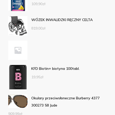
109,90
zł
WÓZEK INWALIDZKI RĘCZNY CELTA
819,00
zł
KFD Biotin+ biotyna 100tabl.
19,95
zł
Okulary przeciwsłoneczne Burberry 4377
300273 58 Jude
909,99
zł