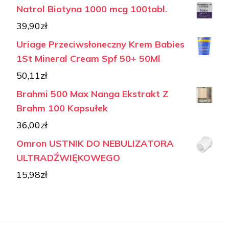
Natrol Biotyna 1000 mcg 100tabl.
39,90
zł
Uriage Przeciwsłoneczny Krem Babies
1St Mineral Cream Spf 50+ 50Ml
50,11
zł
Brahmi 500 Max Nanga Ekstrakt Z
Brahm 100 Kapsułek
36,00
zł
Omron USTNIK DO NEBULIZATORA
ULTRADŹWIĘKOWEGO
15,98
zł