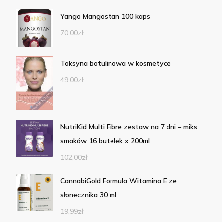
Yango Mangostan 100 kaps
70,00
zł
Toksyna botulinowa w kosmetyce
49,00
zł
NutriKid Multi Fibre zestaw na 7 dni – miks
smaków 16 butelek x 200ml
102,00
zł
CannabiGold Formula Witamina E ze
słonecznika 30 ml
19,99
zł