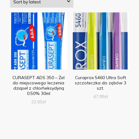
CURASEPT ADS 350 – Żel
Curaprox 5460 Ultra Soft
do miejscowego leczenia
szczoteczka do zębów 3
dziąseł z chlorheksydyną
szt.
0.50% 30ml
47,99
zł
22,50
zł