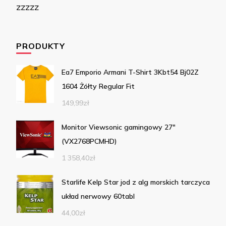
zzzzz
PRODUKTY
Ea7 Emporio Armani T-Shirt 3Kbt54 Bj02Z
1604 Żółty Regular Fit
149,99
zł
Monitor Viewsonic gamingowy 27"
(VX2768PCMHD)
1 358,40
zł
Starlife Kelp Star jod z alg morskich tarczyca
układ nerwowy 60tabl
44,00
zł