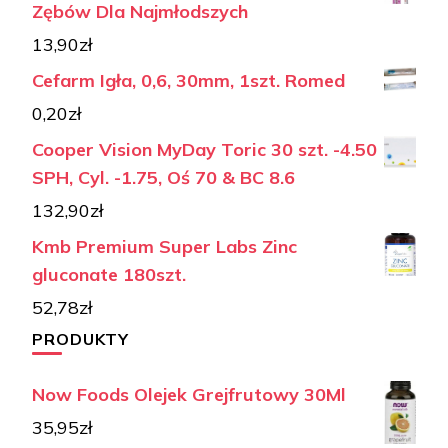
Zębów Dla Najmłodszych
13,90
zł
Cefarm Igła, 0,6, 30mm, 1szt. Romed
0,20
zł
Cooper Vision MyDay Toric 30 szt. -4.50
SPH, Cyl. -1.75, Oś 70 & BC 8.6
132,90
zł
Kmb Premium Super Labs Zinc
gluconate 180szt.
52,78
zł
PRODUKTY
Now Foods Olejek Grejfrutowy 30Ml
35,95
zł