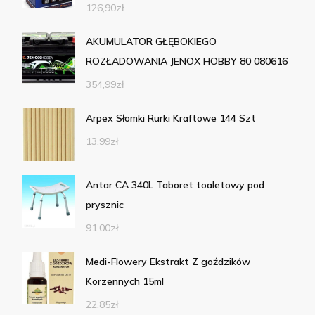
126,90
zł
AKUMULATOR GŁĘBOKIEGO
ROZŁADOWANIA JENOX HOBBY 80 080616
354,99
zł
Arpex Słomki Rurki Kraftowe 144 Szt
13,99
zł
Antar CA 340L Taboret toaletowy pod
prysznic
91,00
zł
Medi-Flowery Ekstrakt Z goździków
Korzennych 15ml
22,85
zł