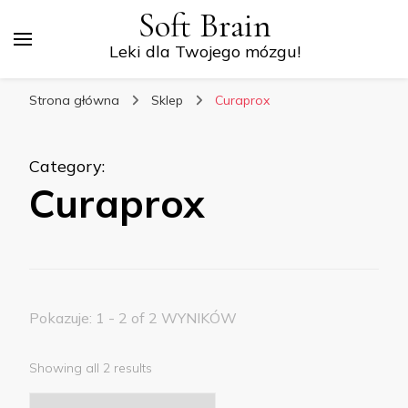
Soft Brain
Leki dla Twojego mózgu!
Strona główna
Sklep
Curaprox
Category
:
Curaprox
Pokazuje: 1 - 2 of 2 WYNIKÓW
Showing all 2 results