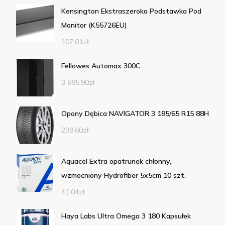
Kensington Ekstraszeroka Podstawka Pod
Monitor (K55726EU)
107,01
zł
Fellowes Automax 300C
3 685,90
zł
Opony Dębica NAVIGATOR 3 185/65 R15 88H
239,60
zł
Aquacel Extra opatrunek chłonny,
wzmocniony Hydrofiber 5x5cm 10 szt.
41,04
zł
Haya Labs Ultra Omega 3 180 Kapsułek