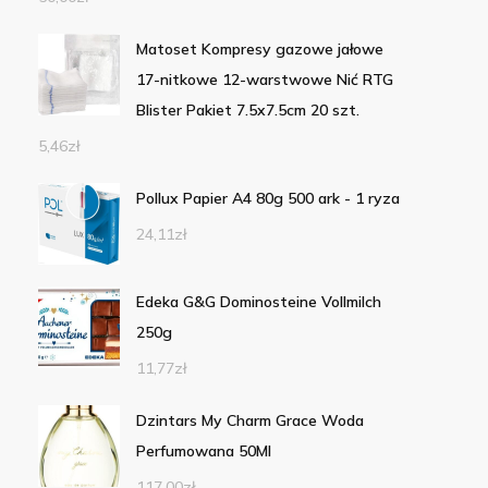
Matoset Kompresy gazowe jałowe
17-nitkowe 12-warstwowe Nić RTG
Blister Pakiet 7.5x7.5cm 20 szt.
5,46
zł
Pollux Papier A4 80g 500 ark - 1 ryza
24,11
zł
Edeka G&G Dominosteine Vollmilch
250g
11,77
zł
Dzintars My Charm Grace Woda
Perfumowana 50Ml
117,00
zł