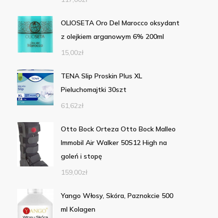
OLIOSETA Oro Del Marocco oksydant
z olejkiem arganowym 6% 200ml
15,00
zł
TENA Slip Proskin Plus XL
Pieluchomajtki 30szt
61,62
zł
Otto Bock Orteza Otto Bock Malleo
Immobil Air Walker 50S12 High na
goleń i stopę
159,00
zł
Yango Włosy, Skóra, Paznokcie 500
ml Kolagen