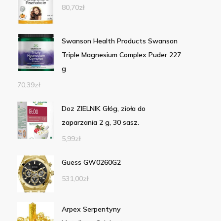
80,70
zł
Swanson Health Products Swanson
Triple Magnesium Complex Puder 227
g
70,39
zł
Doz ZIELNIK Głóg, zioła do
zaparzania 2 g, 30 sasz.
5,99
zł
Guess GW0260G2
531,00
zł
Arpex Serpentyny