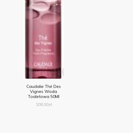
Caudalie Thé Des
Vignes Woda
Toaletowa 50Ml
108,00
zł