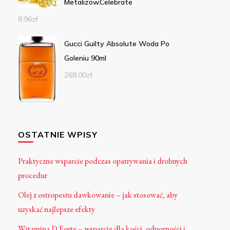
Metalizow.Celebrate
8,96
zł
Gucci Guilty Absolute Woda Po
Goleniu 90ml
268,00
zł
OSTATNIE WPISY
Praktyczne wsparcie podczas opatrywania i drobnych
procedur
Olej z ostropestu dawkowanie – jak stosować, aby
uzyskać najlepsze efekty
Witamina D Forte – wsparcie dla kości, odporności i