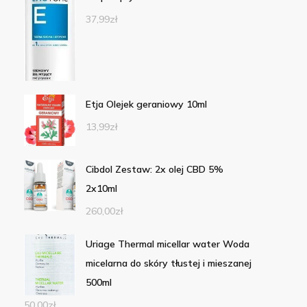
37,99
zł
Etja Olejek geraniowy 10ml
13,99
zł
Cibdol Zestaw: 2x olej CBD 5%
2x10ml
260,00
zł
Uriage Thermal micellar water Woda
micelarna do skóry tłustej i mieszanej
500ml
50,00
zł