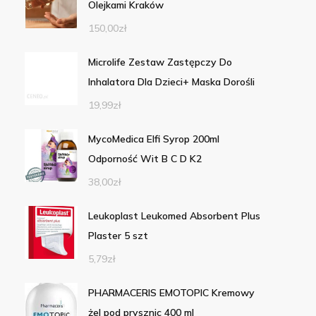
Olejkami Kraków
150,00
zł
Microlife Zestaw Zastępczy Do
Inhalatora Dla Dzieci+ Maska Dorośli
19,99
zł
MycoMedica Elfi Syrop 200ml
Odporność Wit B C D K2
38,00
zł
Leukoplast Leukomed Absorbent Plus
Plaster 5 szt
5,79
zł
PHARMACERIS EMOTOPIC Kremowy
żel pod prysznic 400 ml