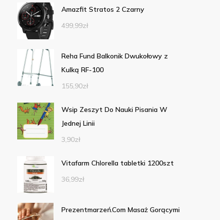
Amazfit Stratos 2 Czarny
499,99
zł
Reha Fund Balkonik Dwukołowy z
Kulką RF-100
155,90
zł
Wsip Zeszyt Do Nauki Pisania W
Jednej Linii
3,90
zł
Vitafarm Chlorella tabletki 1200szt
36,99
zł
Prezentmarzeń.Com Masaż Gorącymi