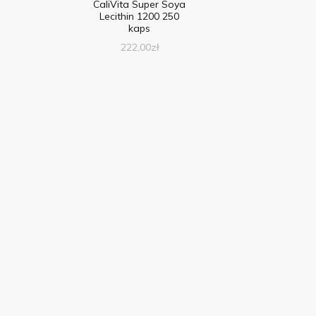
CaliVita Super Soya
Lecithin 1200 250
kaps
222,00
zł