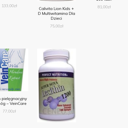
133,00
zł
81,00
zł
Calivita Lion Kids +
D Multiwitamina Dla
Dzieci
75,00
zł
 pielęgnacyjny
óg – VeinCare
77,00
zł