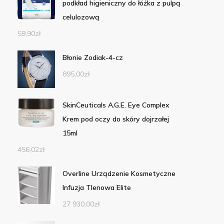
podkład higieniczny do łóżka z pulpą
celulozową
59,90
zł
Błonie Zodiak-4-cz
895,00
zł
SkinCeuticals A.G.E. Eye Complex
Krem pod oczy do skóry dojrzałej
15ml
456,02
zł
Overline Urządzenie Kosmetyczne
Infuzja Tlenowa Elite
27 930,00
zł