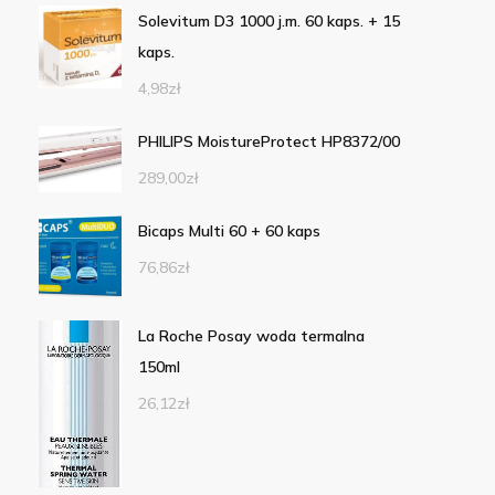
Solevitum D3 1000 j.m. 60 kaps. + 15
kaps.
4,98
zł
PHILIPS MoistureProtect HP8372/00
289,00
zł
Bicaps Multi 60 + 60 kaps
76,86
zł
La Roche Posay woda termalna
150ml
26,12
zł