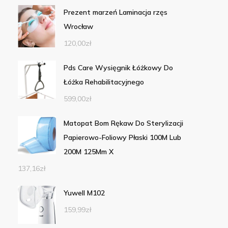
Prezent marzeń Laminacja rzęs
Wrocław
120,00
zł
Pds Care Wysięgnik Łóżkowy Do
Łóżka Rehabilitacyjnego
599,00
zł
Matopat Bom Rękaw Do Sterylizacji
Papierowo-Foliowy Płaski 100M Lub
200M 125Mm X
137,16
zł
Yuwell M102
159,99
zł