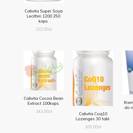
Calivita Super Soya
Lecithin 1200 250
kaps.
222,00
zł
Calivita Cocoa Bean
Krem
Extract 100kaps.
do n
142,00
zł
Calivita Coq10
Lozenges 30 tabl.
105,00
zł