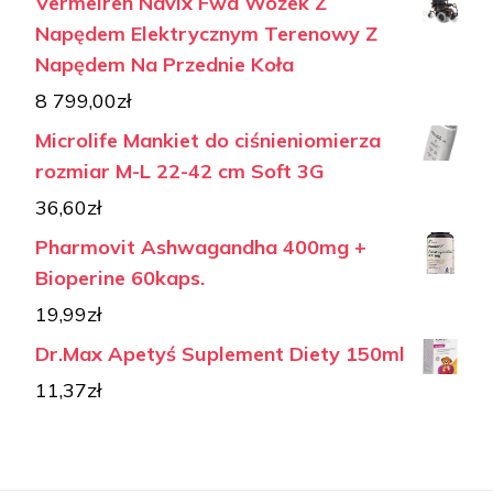
Vermeiren Navix Fwd Wózek Z
Napędem Elektrycznym Terenowy Z
Napędem Na Przednie Koła
8 799,00
zł
Microlife Mankiet do ciśnieniomierza
rozmiar M-L 22-42 cm Soft 3G
36,60
zł
Pharmovit Ashwagandha 400mg +
Bioperine 60kaps.
19,99
zł
Dr.Max Apetyś Suplement Diety 150ml
11,37
zł