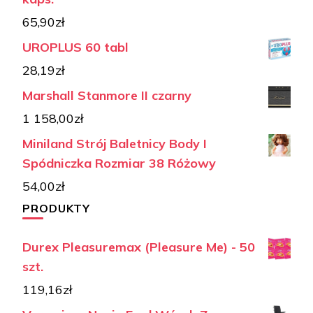
65,90
zł
UROPLUS 60 tabl
28,19
zł
Marshall Stanmore II czarny
1 158,00
zł
Miniland Strój Baletnicy Body I
Spódniczka Rozmiar 38 Różowy
54,00
zł
PRODUKTY
Durex Pleasuremax (Pleasure Me) - 50
szt.
119,16
zł