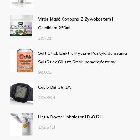
Virde Maść Konopna Z Żywokostem I
Gojnikiem 250ml
28,78
zł
Salt Stick Elektrolityczne Pastyki do ssania
SaltStick 60 szt Smak pomarańczowy
99,00
zł
Casio DB-36-1A
135,36
zł
Little Doctor Inhalator LD-812U
102,64
zł