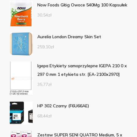
Now Foods Głóg Owoce 540Mg 100 Kapsułek
30,54
zł
Aurelia London Dreamy Skin Set
259,10
zł
Igepa Etykiety samoprzylepne IGEPA 210 0 x
297 0 mm 1 etykieta str. [EA-2100x2970]
35,77
zł
HP 302 Czarny (F6U66AE)
68,44
zł
Zestaw SUPER SENI QUATRO Medium, 5 x