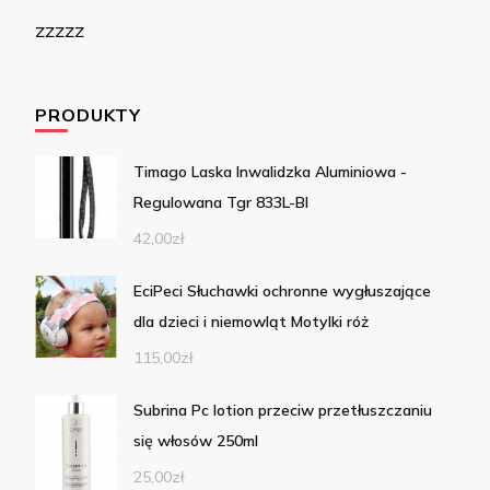
zzzzz
PRODUKTY
Timago Laska Inwalidzka Aluminiowa -
Regulowana Tgr 833L-Bl
42,00
zł
EciPeci Słuchawki ochronne wygłuszające
dla dzieci i niemowląt Motylki róż
115,00
zł
Subrina Pc lotion przeciw przetłuszczaniu
się włosów 250ml
25,00
zł