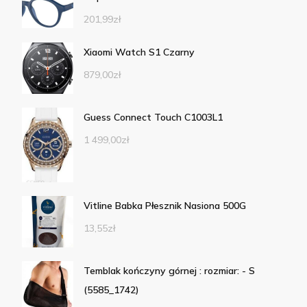
201,99
zł
Xiaomi Watch S1 Czarny
879,00
zł
Guess Connect Touch C1003L1
1 499,00
zł
Vitline Babka Płesznik Nasiona 500G
13,55
zł
Temblak kończyny górnej : rozmiar: - S
(5585_1742)