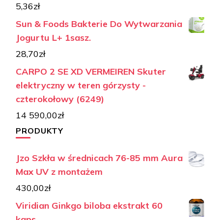
5,36
zł
Sun & Foods Bakterie Do Wytwarzania
Jogurtu L+ 1sasz.
28,70
zł
CARPO 2 SE XD VERMEIREN Skuter
elektryczny w teren górzysty -
czterokołowy (6249)
14 590,00
zł
PRODUKTY
Jzo Szkła w średnicach 76-85 mm Aura
Max UV z montażem
430,00
zł
Viridian Ginkgo biloba ekstrakt 60
kaps.