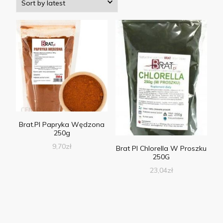
Brat.Pl Papryka Wędzona
250g
9,70
zł
Brat Pl Chlorella W Proszku
250G
23,04
zł