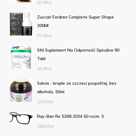
40,99
zł
Zuccari Fordren Complete Super Shape
300Ml
81,90
zł
Sfd Suplement Na Odporność Spirulina 90
Tabl
16,99
zł
Salvia - krople ze szczeci pospolitej, bez
alkoholu, 50ml
128,09
zł
Ray-Ban Rx 5268 2034 50 rozm. S
288,65
zł