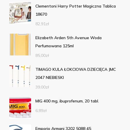
Clementoni Harry Potter Magiczna Tablica
18670
82,91
zł
Elizabeth Arden 5th Avenue Woda
Perfumowana 125ml
85,00
zł
TIMAGO KULA ŁOKCIOWA DZIECIĘCA JMC
2047 NIEBIESKI
39,00
zł
MIG 400 mg, ibuprofenum, 20 tabl.
6,89
zł
Emporio Armani 3202 5088 45