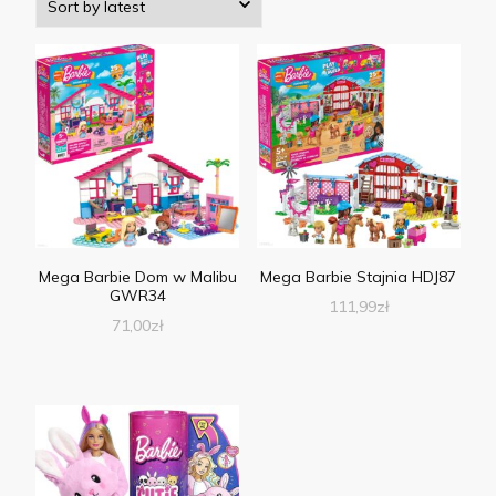
Mega Barbie Dom w Malibu
Mega Barbie Stajnia HDJ87
GWR34
111,99
zł
71,00
zł