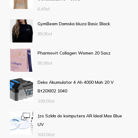
6,49
zł
GymBeam Damska bluza Basic Black
89,90
zł
Pharmovit Collagen Women 20 Sasz
80,99
zł
Deko Akumulator 4 Ah 4000 Mah 20 V
Bt20Xl02 1040
199,00
zł
Jzo Szkła do komputera AR Ideal Max Blue
UV
300,00
zł