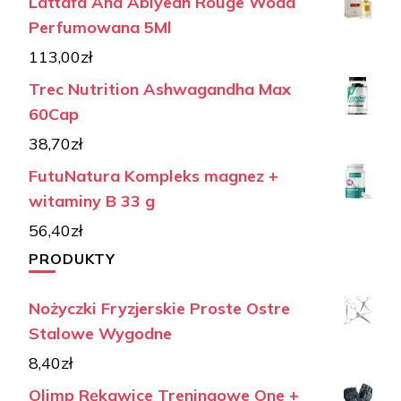
Lattafa Ana Abiyedh Rouge Woda
Perfumowana 5Ml
113,00
zł
Trec Nutrition Ashwagandha Max
60Cap
38,70
zł
FutuNatura Kompleks magnez +
witaminy B 33 g
56,40
zł
PRODUKTY
Nożyczki Fryzjerskie Proste Ostre
Stalowe Wygodne
8,40
zł
Olimp Rękawice Treningowe One +