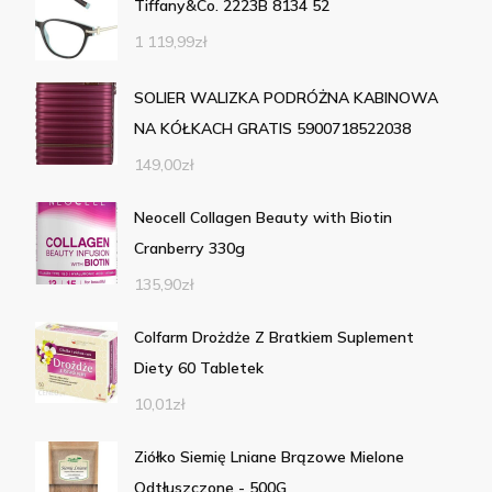
Tiffany&Co. 2223B 8134 52
1 119,99
zł
SOLIER WALIZKA PODRÓŻNA KABINOWA
NA KÓŁKACH GRATIS 5900718522038
149,00
zł
Neocell Collagen Beauty with Biotin
Cranberry 330g
135,90
zł
Colfarm Drożdże Z Bratkiem Suplement
Diety 60 Tabletek
10,01
zł
Ziółko Siemię Lniane Brązowe Mielone
Odtłuszczone - 500G