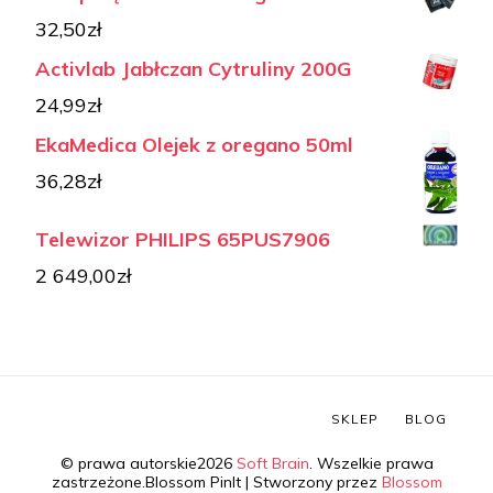
32,50
zł
Activlab Jabłczan Cytruliny 200G
24,99
zł
EkaMedica Olejek z oregano 50ml
36,28
zł
Telewizor PHILIPS 65PUS7906
2 649,00
zł
SKLEP
BLOG
© prawa autorskie2026
Soft Brain
. Wszelkie prawa
zastrzeżone.
Blossom PinIt | Stworzony przez
Blossom