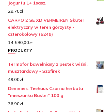
Jogurtu L+ 1sasz.
28,70
zł
CARPO 2 SE XD VERMEIREN Skuter
elektryczny w teren górzysty -
czterokołowy (6249)
14 590,00
zł
PRODUKTY
Termofor bawełniany z pestek wiśni,
musztardowy - Szafirek
49,00
zł
Demmers Teehaus Czarna herbata
"mieszanka Bastei" 100 g
36,90
zł