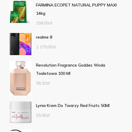
FARMINA ECOPET NATURAL PUPPY MAXI
14kg
158,00
zł
realme 8
1 179,00
zł
Revolution Fragrance Goddes Woda
Toaletowa 100 Ml
58,10
zł
Lynia Krem Do Twarzy Red Fruits 50Ml
35,06
zł