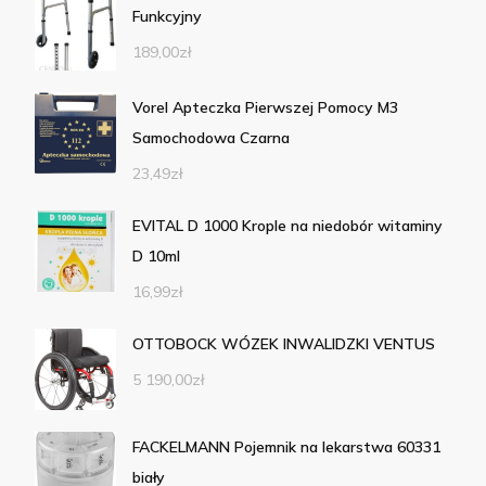
Funkcyjny
189,00
zł
Vorel Apteczka Pierwszej Pomocy M3
Samochodowa Czarna
23,49
zł
EVITAL D 1000 Krople na niedobór witaminy
D 10ml
16,99
zł
OTTOBOCK WÓZEK INWALIDZKI VENTUS
5 190,00
zł
FACKELMANN Pojemnik na lekarstwa 60331
biały