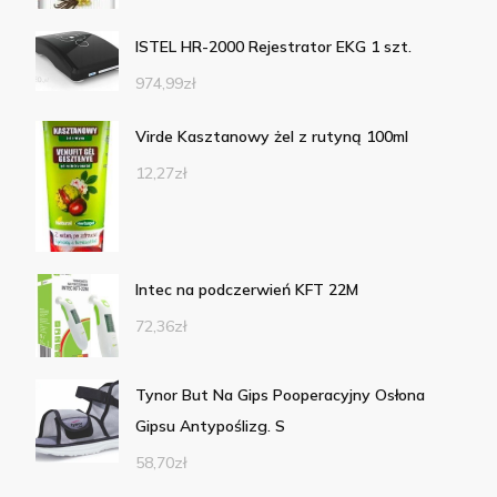
ISTEL HR-2000 Rejestrator EKG 1 szt.
974,99
zł
Virde Kasztanowy żel z rutyną 100ml
12,27
zł
Intec na podczerwień KFT 22M
72,36
zł
Tynor But Na Gips Pooperacyjny Osłona
Gipsu Antypoślizg. S
58,70
zł