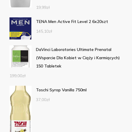
19,99
zł
TENA Men Active Fit Level 2 6x20szt
145,10
zł
DaVinci Laboratories Ultimate Prenatal
(Wsparcie Dla Kobiet w Ciąży i Karmiących)
150 Tabletek
199,00
zł
Toschi Syrop Vanilla 750ml
37,00
zł