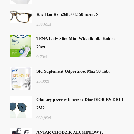
Ray-Ban Rx 5268 5082 50 rozm. S
288,65
zł
TENA Lady Slim Mini Wkładki dla Kobiet
20szt
9,79
zł
Sfd Suplement Odportność Max 90 Tabl
25,99
zł
Okulary przeciwsłoneczne Dior DIOR BY DIOR
2M2
969,99
zł
ANTAR CHODZIK ALUMINIOWY,