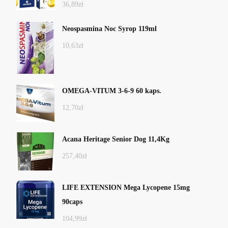
36,89
zł
Neospasmina Noc Syrop 119ml
10,63
zł
OMEGA-VITUM 3-6-9 60 kaps.
12,70
zł
Acana Heritage Senior Dog 11,4Kg
257,40
zł
LIFE EXTENSION Mega Lycopene 15mg
90caps
104,99
zł