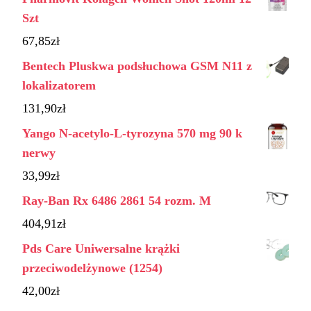
Szt
67,85
zł
Bentech Pluskwa podsłuchowa GSM N11 z
lokalizatorem
131,90
zł
Yango N-acetylo-L-tyrozyna 570 mg 90 k
nerwy
33,99
zł
Ray-Ban Rx 6486 2861 54 rozm. M
404,91
zł
Pds Care Uniwersalne krążki
przeciwodelżynowe (1254)
42,00
zł