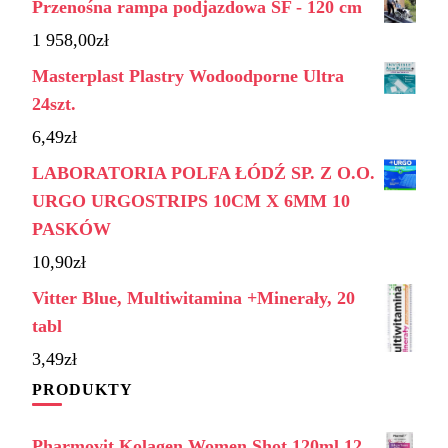
Przenośna rampa podjazdowa SF - 120 cm
1 958,00
zł
Masterplast Plastry Wodoodporne Ultra
24szt.
6,49
zł
LABORATORIA POLFA ŁÓDŹ SP. Z O.O.
URGO URGOSTRIPS 10CM X 6MM 10
PASKÓW
10,90
zł
Vitter Blue, Multiwitamina +Minerały, 20
tabl
3,49
zł
PRODUKTY
Pharmovit Kolagen Women Shot 120ml 12