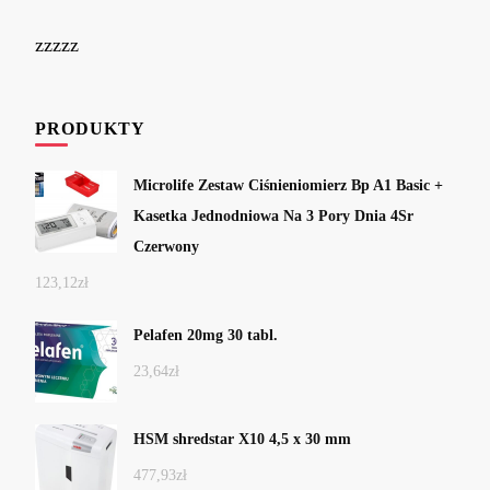
zzzzz
PRODUKTY
Microlife Zestaw Ciśnieniomierz Bp A1 Basic +
Kasetka Jednodniowa Na 3 Pory Dnia 4Sr
Czerwony
123,12
zł
Pelafen 20mg 30 tabl.
23,64
zł
HSM shredstar X10 4,5 x 30 mm
477,93
zł