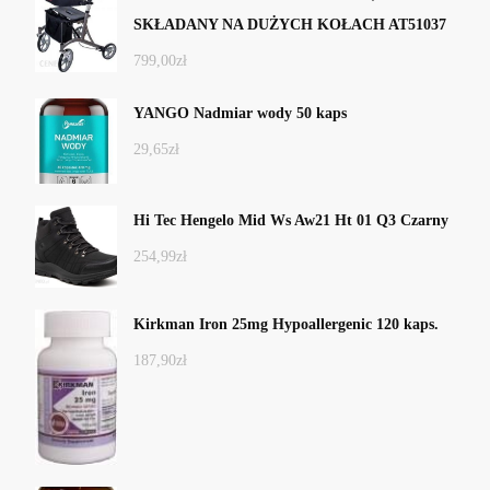
SKŁADANY NA DUŻYCH KOŁACH AT51037
799,00
zł
YANGO Nadmiar wody 50 kaps
29,65
zł
Hi Tec Hengelo Mid Ws Aw21 Ht 01 Q3 Czarny
254,99
zł
Kirkman Iron 25mg Hypoallergenic 120 kaps.
187,90
zł