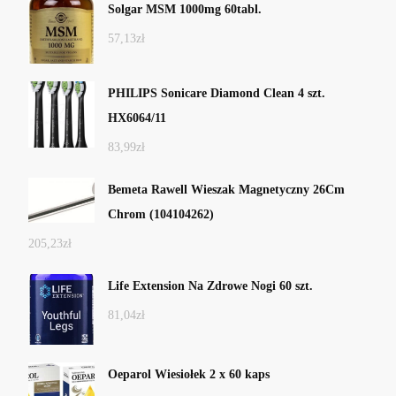
Solgar MSM 1000mg 60tabl.
57,13
zł
PHILIPS Sonicare Diamond Clean 4 szt.
HX6064/11
83,99
zł
Bemeta Rawell Wieszak Magnetyczny 26Cm
Chrom (104104262)
205,23
zł
Life Extension Na Zdrowe Nogi 60 szt.
81,04
zł
Oeparol Wiesiołek 2 x 60 kaps