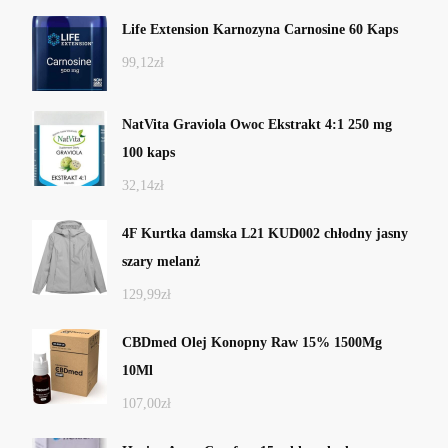
Life Extension Karnozyna Carnosine 60 Kaps
99,12
zł
NatVita Graviola Owoc Ekstrakt 4:1 250 mg
100 kaps
32,14
zł
4F Kurtka damska L21 KUD002 chłodny jasny
szary melanż
129,99
zł
CBDmed Olej Konopny Raw 15% 1500Mg
10Ml
107,00
zł