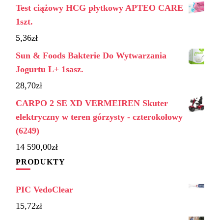
Test ciążowy HCG płytkowy APTEO CARE
1szt.
5,36
zł
Sun & Foods Bakterie Do Wytwarzania
Jogurtu L+ 1sasz.
28,70
zł
CARPO 2 SE XD VERMEIREN Skuter
elektryczny w teren górzysty - czterokołowy
(6249)
14 590,00
zł
PRODUKTY
PIC VedoClear
15,72
zł