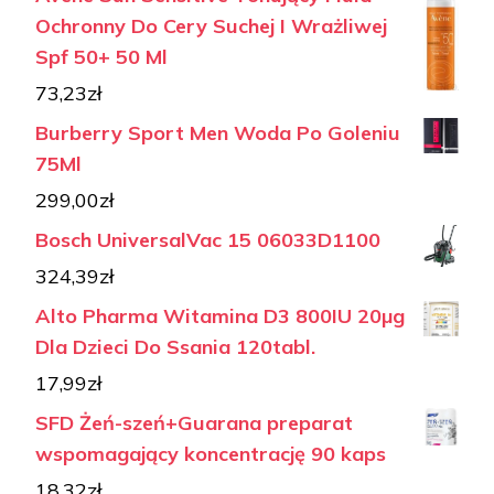
Ochronny Do Cery Suchej I Wrażliwej
Spf 50+ 50 Ml
73,23
zł
Burberry Sport Men Woda Po Goleniu
75Ml
299,00
zł
Bosch UniversalVac 15 06033D1100
324,39
zł
Alto Pharma Witamina D3 800IU 20µg
Dla Dzieci Do Ssania 120tabl.
17,99
zł
SFD Żeń-szeń+Guarana preparat
wspomagający koncentrację 90 kaps
18,32
zł