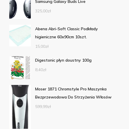
Samsung Galaxy Buds Live
325,00
zł
Abena Abri-Soft Classic Podkłady
higieniczne 60x90cm 10szt.
15,00
zł
Digestonic płyn doustny 100g
8,40
zł
Moser 1871 Chromstyle Pro Maszynka
Bezprzewodowa Do Strzyżenia Włosów
599,99
zł