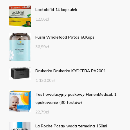
Lactobifid 14 kapsułek
12,56
zł
Fushi Wholefood Potas 60Kaps
36,99
zł
Drukarka Drukarka KYOCERA PA2001
1 120,00
zł
Test owulacyjny paskowy HorienMedical, 1
opakowanie (30 testów)
22,79
zł
La Roche Posay woda termalna 150ml