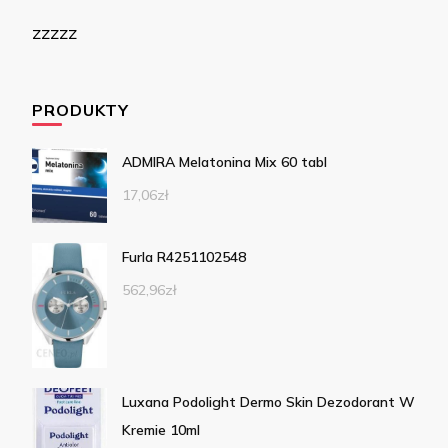
zzzzz
PRODUKTY
ADMIRA Melatonina Mix 60 tabl
17,06
zł
Furla R4251102548
562,96
zł
Luxana Podolight Dermo Skin Dezodorant W
Kremie 10ml