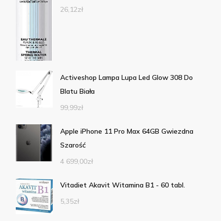
26,12
zł
Activeshop Lampa Lupa Led Glow 308 Do
Blatu Biała
99,99
zł
Apple iPhone 11 Pro Max 64GB Gwiezdna
Szarość
4 699,00
zł
Vitadiet Akavit Witamina B1 - 60 tabl.
5,35
zł