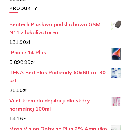
PRODUKTY
Bentech Pluskwa podsłuchowa GSM
N11 z lokalizatorem
131,90
zł
iPhone 14 Plus
5 898,99
zł
TENA Bed Plus Podkłady 60x60 cm 30
szt
25,50
zł
Veet krem do depilacji dla skóry
normalnej 100ml
14,18
zł
Moss Vision Optivisc Plus 2% Ampułko-