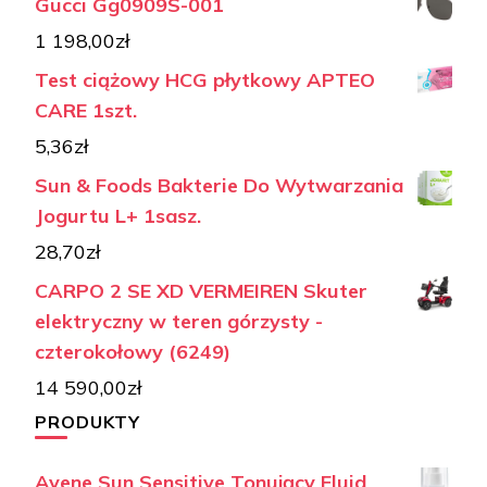
Gucci Gg0909S-001
1 198,00
zł
Test ciążowy HCG płytkowy APTEO
CARE 1szt.
5,36
zł
Sun & Foods Bakterie Do Wytwarzania
Jogurtu L+ 1sasz.
28,70
zł
CARPO 2 SE XD VERMEIREN Skuter
elektryczny w teren górzysty -
czterokołowy (6249)
14 590,00
zł
PRODUKTY
Avene Sun Sensitive Tonujący Fluid