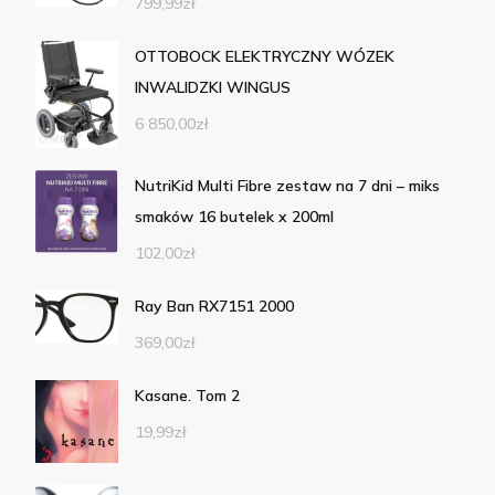
799,99
zł
OTTOBOCK ELEKTRYCZNY WÓZEK
INWALIDZKI WINGUS
6 850,00
zł
NutriKid Multi Fibre zestaw na 7 dni – miks
smaków 16 butelek x 200ml
102,00
zł
Ray Ban RX7151 2000
369,00
zł
Kasane. Tom 2
19,99
zł