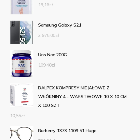
19,16
zł
Samsung Galaxy S21
2 975,00
zł
Uns Nac 200G
109,48
zł
DALPEX KOMPRESY NIEJAŁOWE Z
WŁÓKNINY 4 - WARSTWOWE 10 X 10 CM
X 100 SZT
10,55
zł
Burberry 1373 1109 51 Hugo