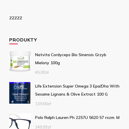
zzzzz
PRODUKTY
Natvita Cordyceps Bio Sinensis Grzyb
Mielony 100g
65,00
zł
Life Extension Super Omega 3 Epa/Dha With
Sesame Lignans & Olive Extract 100 G
119,60
zł
Polo Ralph Lauren Ph 2257U 5620 57 rozm. M
349,93
zł