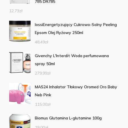
785 DR785
12,73
zł
IossiEnergetyzujący Cukrowo-Solny Peeling
Epsom Olej Ryżowy 250ml
48,49
zł
Givenchy L'Interdit Woda perfumowana
spray 50ml
279,99
zł
MAS24 Inhalator Tłokowy Oromed Oro Baby
Neb Pink
115,00
zł
Biomus Glutamina L-glutamine 100g
19,00
zł