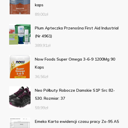
kaps
89,00
zł
Plum Apteczka Przenośna First Aid Industrial
(Nr 4961)
389,91
zł
Now Foods Super Omega 3-6-9 1200Mg 90
Kaps
36,56
zł
Neo Półbuty Robocze Damskie S1P Src 82-
530. Rozmiar: 37
59,99
zł
Emeko Karta ewidencji czasu pracy Zo-95 A5