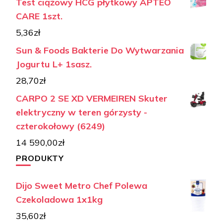
Test ciążowy HCG płytkowy APTEO
CARE 1szt.
5,36
zł
Sun & Foods Bakterie Do Wytwarzania
Jogurtu L+ 1sasz.
28,70
zł
CARPO 2 SE XD VERMEIREN Skuter
elektryczny w teren górzysty -
czterokołowy (6249)
14 590,00
zł
PRODUKTY
Dijo Sweet Metro Chef Polewa
Czekoladowa 1x1kg
35,60
zł