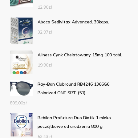
12,90
zł
Aboca Sedivitax Advanced, 30kaps.
32,97
zł
Aliness Cynk Chelatowany 15mg 100 tabl.
19,90
zł
Ray-Ban Clubround RB4246 1366G6
Polarized ONE SIZE (51)
809,00
zł
Bebilon Profutura Duo Biotik 1 mleko
początkowe od urodzenia 800 g
53,43
zł