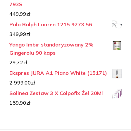
793S
449,99
zł
Polo Ralph Lauren 1215 9273 56
349,99
zł
Yango Imbir standaryzowany 2%
Gingerolu 90 kaps
29,72
zł
Ekspres JURA A1 Piano White (15171)
2 999,00
zł
Solinea Zestaw 3 X Colpofix Żel 20Ml
159,90
zł