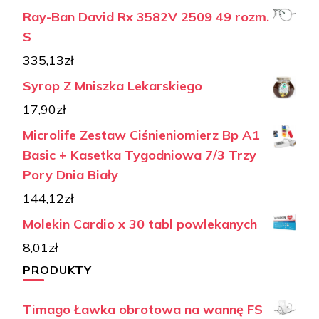
Ray-Ban David Rx 3582V 2509 49 rozm.
S
335,13
zł
Syrop Z Mniszka Lekarskiego
17,90
zł
Microlife Zestaw Ciśnieniomierz Bp A1
Basic + Kasetka Tygodniowa 7/3 Trzy
Pory Dnia Biały
144,12
zł
Molekin Cardio x 30 tabl powlekanych
8,01
zł
PRODUKTY
Timago Ławka obrotowa na wannę FS