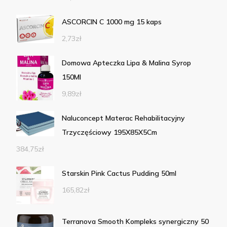
ASCORCIN C 1000 mg 15 kaps
2,73
zł
Domowa Apteczka Lipa & Malina Syrop
150Ml
9,89
zł
Naluconcept Materac Rehabilitacyjny
Trzyczęściowy 195X85X5Cm
384,75
zł
Starskin Pink Cactus Pudding 50ml
165,82
zł
Terranova Smooth Kompleks synergiczny 50