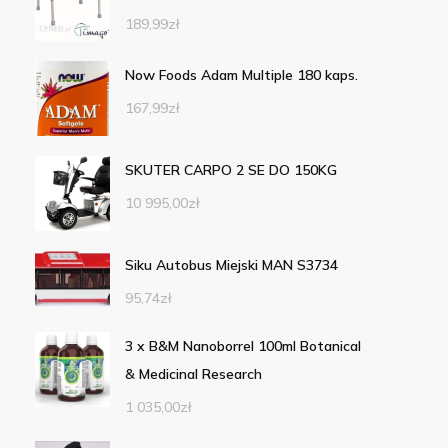
189,99
zł
Now Foods Adam Multiple 180 kaps.
167,99
zł
SKUTER CARPO 2 SE DO 150KG
10 995,00
zł
Siku Autobus Miejski MAN S3734
95,74
zł
3 x B&M Nanoborrel 100ml Botanical
& Medicinal Research
1 035,00
zł