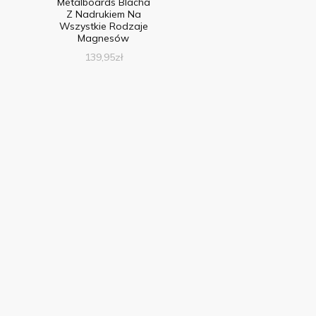
Metalboards Blacha
Z Nadrukiem Na
Wszystkie Rodzaje
Magnesów
139,95
zł