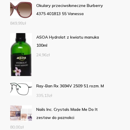
Okulary przeciwsłoneczne Burberry
4375 401813 55 Vanessa
849,99
zł
ASOA Hydrolat z kwiatu manuka
100ml
24,96
zł
Ray-Ban Rx 3694V 2509 51 rozm. M
335,13
zł
Nails Inc. Crystals Made Me Do It
zestaw do paznokci
80,00
zł