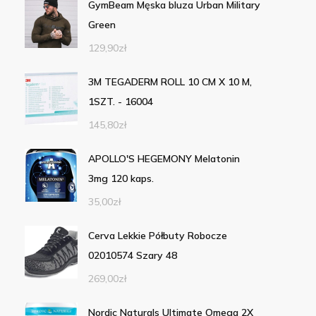
GymBeam Męska bluza Urban Military
Green
129,90
zł
3M TEGADERM ROLL 10 CM X 10 M,
1SZT. - 16004
145,80
zł
APOLLO'S HEGEMONY Melatonin
3mg 120 kaps.
35,00
zł
Cerva Lekkie Półbuty Robocze
02010574 Szary 48
269,00
zł
Nordic Naturals Ultimate Omega 2X