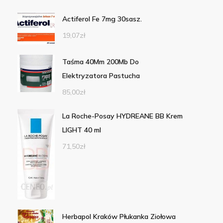
Actiferol Fe 7mg 30sasz.
19,07
zł
Taśma 40Mm 200Mb Do
Elektryzatora Pastucha
85,00
zł
La Roche-Posay HYDREANE BB Krem
LIGHT 40 ml
71,50
zł
Herbapol Kraków Płukanka Ziołowa