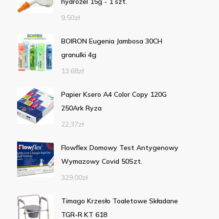
hydrożel 15g - 1 szt.
9,50
zł
BOIRON Eugenia Jambosa 30CH
granulki 4g
13,68
zł
Papier Ksero A4 Color Copy 120G
250Ark Ryza
22,37
zł
Flowflex Domowy Test Antygenowy
Wymazowy Covid 50Szt.
329,00
zł
Timago Krzesło Toaletowe Składane
TGR-R KT 618