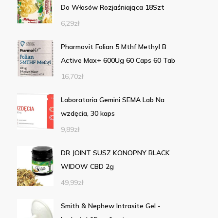
Do Włosów Rozjaśniająca 18Szt
6,29
zł
Pharmovit Folian 5 Mthf Methyl B
Active Max+ 600Ug 60 Caps 60 Tab
16,70
zł
Laboratoria Gemini SEMA Lab Na
wzdęcia, 30 kaps
9,89
zł
DR JOINT SUSZ KONOPNY BLACK
WIDOW CBD 2g
49,99
zł
Smith & Nephew Intrasite Gel -